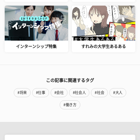
インターンシップ特集
すれみの大学生あるある
この記事に関連するタグ
#将来
#仕事
#会社
#社会人
#社会
#大人
#働き方