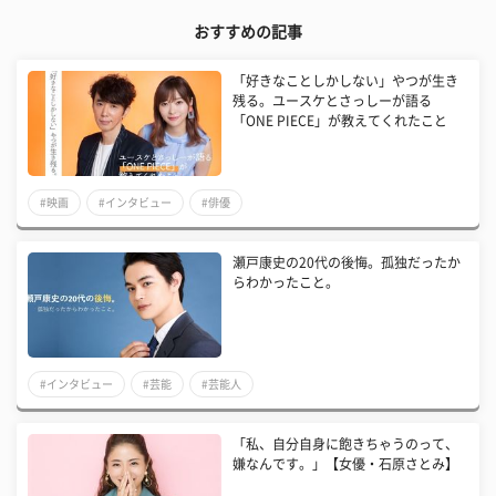
おすすめの記事
「好きなことしかしない」やつが生き
残る。ユースケとさっしーが語る
「ONE PIECE」が教えてくれたこと
#映画
#インタビュー
#俳優
瀬戸康史の20代の後悔。孤独だったか
らわかったこと。
#インタビュー
#芸能
#芸能人
「私、自分自身に飽きちゃうのって、
嫌なんです。」【女優・石原さとみ】