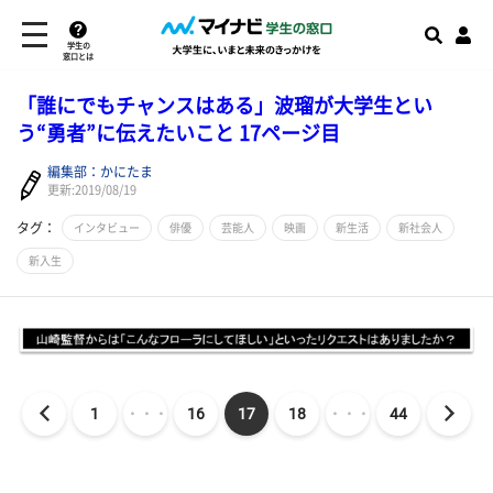
学生の
窓口とは
「誰にでもチャンスはある」波瑠が大学生とい
う“勇者”に伝えたいこと 17ページ目
編集部：かにたま
更新:2019/08/19
タグ：
インタビュー
俳優
芸能人
映画
新生活
新社会人
新入生
1
・・・
16
17
18
・・・
44