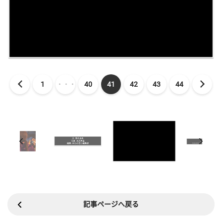
1
・・・
40
41
42
43
44
記事ページへ戻る