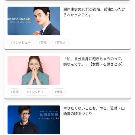
瀬戸康史の20代の後悔。孤独だったか
らわかったこと。
#インタビュー
#芸能
#芸能人
「私、自分自身に飽きちゃうのって、
嫌なんです。」【女優・石原さとみ】
#映画
#インタビュー
#仕事
やりたくないことも、やる。監督・山
崎貴の映画づくり