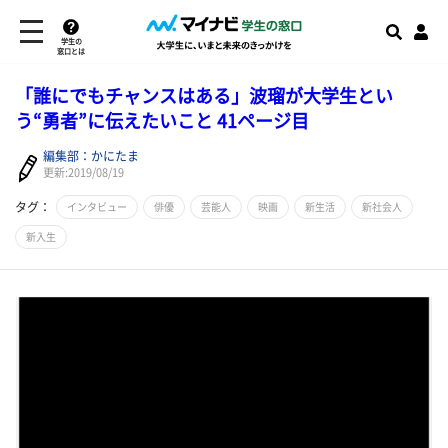
学生の
窓口とは
「誰にでもチャンスはある」波瑠が大学生とい
う“勇者”に伝えたいこと 41ページ目
編集部：かにたま
更新:2019/08/19
タグ：
インタビュー
俳優
芸能人
映画
新生活
新社会人
新入生