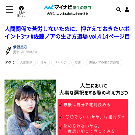
学生の
窓口とは
人間関係で苦労しないために、押さえておきたいポ
イント3つ #佐藤ノアの生き方道場 vol.4 14ページ目
伊藤美咲
更新:2019/04/04
タグ：
人間関係
悩み
キャリア
友達
佐藤ノアの生き方道場