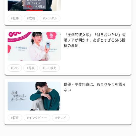
#仕事
#成功
#メンタル
「圧倒的彼女感」「付き合いたい」佐
藤ノアが明かす、あざとすぎるSNS投
稿の裏側
#SNS
#写真
#SNS映え
俳優・甲斐翔真は、あまり多くを語ら
ない
#将来
#インタビュー
#テレビ