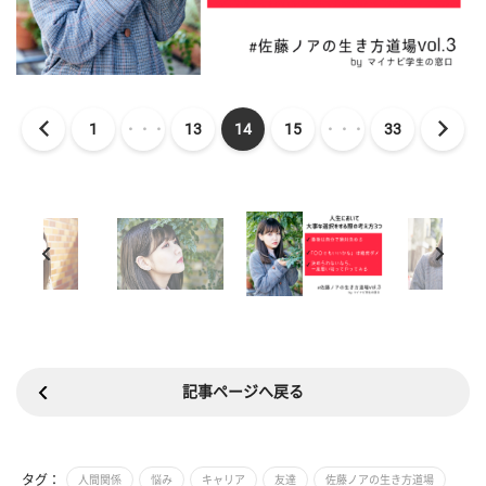
1
・・・
13
14
15
・・・
33
記事ページへ戻る
タグ：
人間関係
悩み
キャリア
友達
佐藤ノアの生き方道場