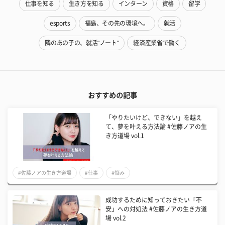
仕事を知る
生き方を知る
インターン
資格
留学
esports
福島、その先の環境へ。
就活
隣のあの子の、就活"ノート"
経済産業省で働く
おすすめの記事
「やりたいけど、できない」を越え
て、夢を叶える方法論 #佐藤ノアの生
き方道場 vol.1
#佐藤ノアの生き方道場
#仕事
#悩み
成功するために知っておきたい「不
安」への対処法 #佐藤ノアの生き方道
場 vol.2