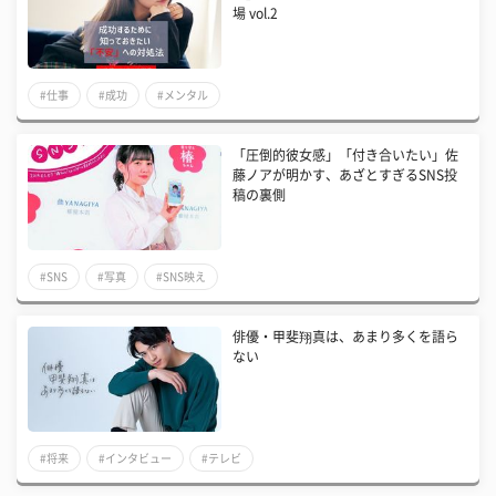
場 vol.2
#仕事
#成功
#メンタル
「圧倒的彼女感」「付き合いたい」佐
藤ノアが明かす、あざとすぎるSNS投
稿の裏側
#SNS
#写真
#SNS映え
俳優・甲斐翔真は、あまり多くを語ら
ない
#将来
#インタビュー
#テレビ