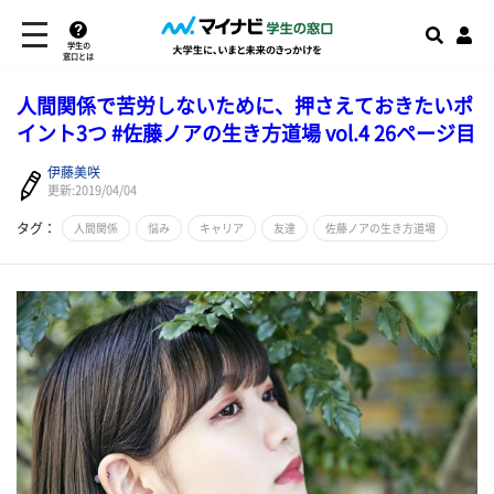
学生の
窓口とは
人間関係で苦労しないために、押さえておきたいポ
イント3つ #佐藤ノアの生き方道場 vol.4 26ページ目
伊藤美咲
更新:2019/04/04
タグ：
人間関係
悩み
キャリア
友達
佐藤ノアの生き方道場