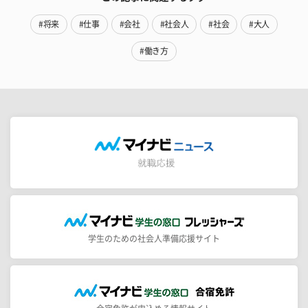
#将来
#仕事
#会社
#社会人
#社会
#大人
#働き方
学生のための社会人準備応援サイト