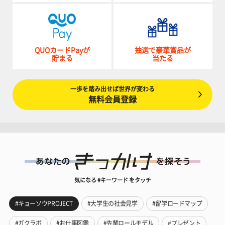
QUOカードPayが
抽選で豪華賞品が
貯まる
当たる
一歩を踏み出せば世界が変わる
無料会員登録
気になる #キーワード をタッチ
#キョーソウPROJECT
#大学生の社会見学
#留学ロードマップ
#ガクラボ
#お仕事図鑑
#先輩ロールモデル
#プレゼント