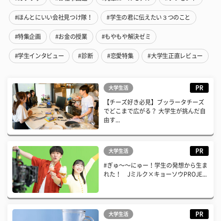
#ほんとにいい会社見つけ隊！
#学生の君に伝えたい３つのこと
#特集企画
#お金の授業
#もやもや解決ゼミ
#学生インタビュー
#診断
#恋愛特集
#大学生正直レビュー
PR
大学生活
【チーズ好き必見】ブッラータチーズ
でどこまで広がる？ 大学生が挑んだ自
由す...
PR
大学生活
#ぎゅ〜〜にゅー！学生の発想から生ま
れた！ Jミルク×キョーソウPROJE...
PR
大学生活