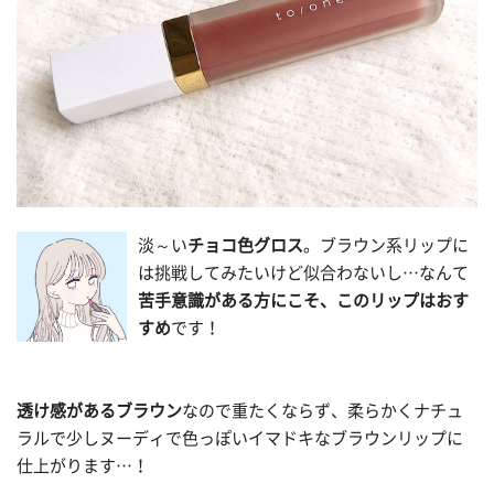
淡～い
チョコ色グロス
。ブラウン系リップに
は挑戦してみたいけど似合わないし…なんて
苦手意識がある方にこそ、このリップはおす
すめ
です！
透け感があるブラウン
なので重たくならず、柔らかくナチュ
ラルで少しヌーディで色っぽいイマドキなブラウンリップに
仕上がります…！