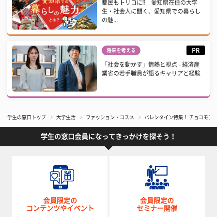
都民もトリコに⁉ 愛知県在住の大学
生・社会人に聞く、愛知県での暮らし
の魅...
PR
将来を考える
「社会を動かす」情熱と視点 - 経済産
業省の若手職員が語るキャリアと経験
学生の窓口トップ
大学生活
ファッション・コスメ
バレンタイン特集！ チョコモチー
学生の窓口会員になってきっかけを探そう！
会員限定の
会員限定の
コンテンツやイベント
セミナー開催