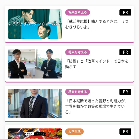
PR
将来を考える
【就活生応援】噛んでるときは、うつ
むきづらいよ。
PR
将来を考える
「技術」と「改革マインド」で日本を
動かす
PR
将来を考える
「日本縦断で培った視野と判断力が、
世界を動かす政策の現場で生きてい
る」
PR
大学生活