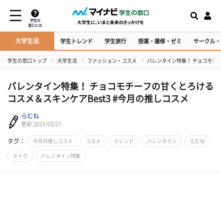
学生の
窓口とは
大学生活
学生トレンド
学生旅行
授業・履修・ゼミ
サークル・
学生の窓口トップ
大学生活
ファッション・コスメ
バレンタイン特集！ チョコモチー
バレンタイン特集！ チョコモチーフの甘くとろける
コスメ＆スキンケアBest3 #今月の推しコスメ
らむね
更新:2019/05/27
タグ：
今月の推しコスメ
コスメ
トレンド
バレンタイン
らむね
メイク
バレンタイン特集