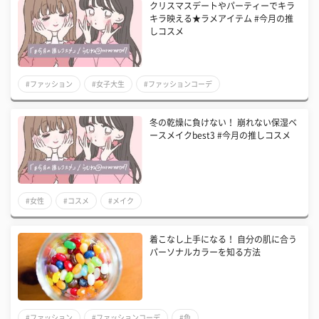
クリスマスデートやパーティーでキラ
キラ映える★ラメアイテム #今月の推
しコスメ
#ファッション
#女子大生
#ファッションコーデ
冬の乾燥に負けない！ 崩れない保湿ベ
ースメイクbest3 #今月の推しコスメ
#女性
#コスメ
#メイク
着こなし上手になる！ 自分の肌に合う
パーソナルカラーを知る方法
#ファッション
#ファッションコーデ
#色