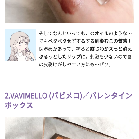
そしてなんといってもこのオイルのような…
でも
ベタベタせずするする馴染むこの質感
！
保湿感があって、塗ると
縦じわがスっと消え
ぷるっとしたリップ
に。刺激も少ないので唇
の皮剥けがしやすい方にも…ぜひ。
2.VAVIMELLO (バビメロ)／バレンタイン
ボックス