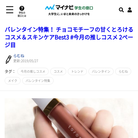
学生の
窓口とは
バレンタイン特集！ チョコモチーフの甘くとろける
コスメ＆スキンケアBest3 #今月の推しコスメ 2ペー
ジ目
らむね
更新:2019/05/27
タグ：
今月の推しコスメ
コスメ
トレンド
バレンタイン
らむね
メイク
バレンタイン特集