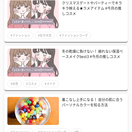
クリスマスデートやパーティーでキラ
キラ映える★ラメアイテム #今月の推
しコスメ
#ファッション
#女子大生
#ファッションコーデ
冬の乾燥に負けない！ 崩れない保湿ベ
ースメイクbest3 #今月の推しコスメ
#女性
#コスメ
#メイク
着こなし上手になる！ 自分の肌に合う
パーソナルカラーを知る方法
#ファッション
#ファッションコーデ
#色