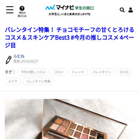
学生の
窓口とは
バレンタイン特集！ チョコモチーフの甘くとろける
コスメ＆スキンケアBest3 #今月の推しコスメ 4ペー
ジ目
らむね
更新:2019/05/27
タグ：
今月の推しコスメ
コスメ
トレンド
バレンタイン
らむね
メイク
バレンタイン特集