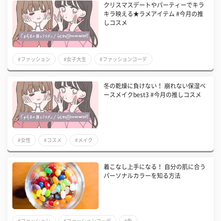
クリスマスデートやパーティーでキラ
キラ映える★ラメアイテム #今月の推
しコスメ
#ファッション
#女子大生
#ファッションコーデ
冬の乾燥に負けない！ 崩れない保湿ベ
ースメイクbest3 #今月の推しコスメ
#女性
#コスメ
#メイク
着こなし上手になる！ 自分の肌に合う
パーソナルカラーを知る方法
#ファッション
#ファッションコーデ
#色