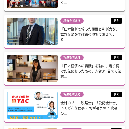
く...
PR
将来を考える
「日本縦断で培った視野と判断力が、
世界を動かす政策の現場で生きてい
る」
PR
将来を考える
「日本経済への貢献」を軸に、走り続
けた先にあったもの。入省3年目での法
案...
PR
将来を考える
会計のプロ「税理士」「公認会計士」
ってどんな仕事？ 何が違うの？ 資格
の...