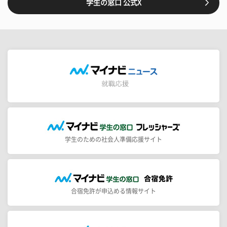
学生の窓口 公式X
学生のための社会人準備応援サイト
合宿免許が申込める情報サイト