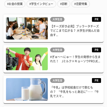
#お金の授業
#学生インタビュー
#診断
#恋愛特集
PR
大学生活
【チーズ好き必見】ブッラータチーズ
でどこまで広がる？ 大学生が挑んだ自
由す...
PR
大学生活
#ぎゅ〜〜にゅー！学生の発想から生ま
れた！ Jミルク×キョーソウPROJE...
PR
大学生活
「牛乳」は学校給食だけで飲むも
の？ “牛乳をもっと身近に”――「牛
乳でスマ...