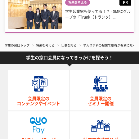
PR
将来を考える
学生起業家も使ってる！？ - SMBCグル
ープの「Trunk（トランク）...
学生の窓口トップ
将来を考える
仕事を知る
早大スポ科の授業で取得が有利になるコ
学生の窓口会員になってきっかけを探そう！
会員限定の
会員限定の
コンテンツやイベント
セミナー開催