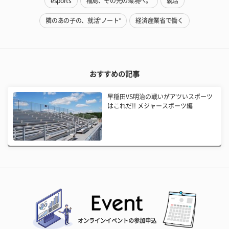
esports
福島、その先の環境へ。
就活
隣のあの子の、就活"ノート"
経済産業省で働く
おすすめの記事
早稲田VS明治の戦いがアツいスポーツ
はこれだ!! メジャースポーツ編
オンラインイベントの参加申込