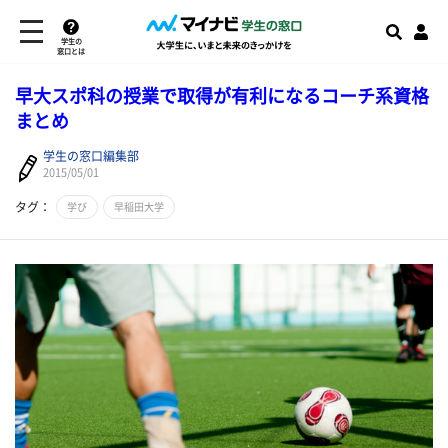
学生の
窓口とは
早大スポ科の授業で取得が有利になるコーチ系資格
まとめ
学生の窓口編集部
2015/05/01
タグ：
学び
早稲田大学