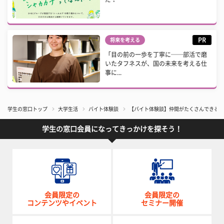
PR
将来を考える
「目の前の一歩を丁寧に──部活で磨
いたタフネスが、国の未来を考える仕
事に...
学生の窓口トップ
大学生活
バイト体験談
【バイト体験談】仲間がたくさんできる！
学生の窓口会員になってきっかけを探そう！
会員限定の
会員限定の
コンテンツやイベント
セミナー開催