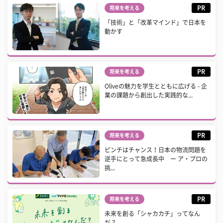
PR
将来を考える
「技術」と「改革マインド」で日本を
動かす
PR
将来を考える
Oliveの魅力を学生とともに広げる - 企
業の課題から創出した実践的な...
PR
将来を考える
ピンチはチャンス！日本の物流問題を
逆手にとって急成長中 ー ア・プロの
挑...
PR
将来を考える
未来を創る「シャカカチ」ってなん
だ？