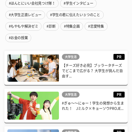
#ほんとにいい会社見つけ隊！
#学生インタビュー
#大学生正直レビュー
#学生の君に伝えたい３つのこと
#もやもや解決ゼミ
#診断
#特集企画
#恋愛特集
#お金の授業
PR
大学生活
【チーズ好き必見】ブッラータチーズ
でどこまで広がる？ 大学生が挑んだ自
由す...
PR
大学生活
#ぎゅ〜〜にゅー！学生の発想から生ま
れた！ Jミルク×キョーソウPROJE...