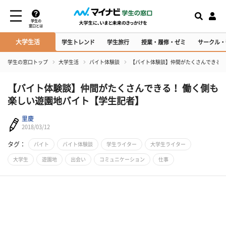
学生の
窓口とは
大学生活
学生トレンド
学生旅行
授業・履修・ゼミ
サークル・
学生の窓口トップ
大学生活
バイト体験談
【バイト体験談】仲間がたくさんできる！
【バイト体験談】仲間がたくさんできる！ 働く側も
楽しい遊園地バイト【学生記者】
里慶
2018/03/12
タグ：
バイト
バイト体験談
学生ライター
大学生ライター
大学生
遊園地
出会い
コミュニケーション
仕事