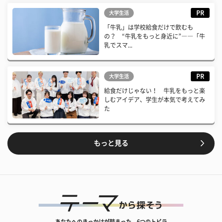
PR
大学生活
「牛乳」は学校給食だけで飲むも
の？ “牛乳をもっと身近に”――「牛
乳でスマ...
PR
大学生活
給食だけじゃない！ 牛乳をもっと楽
しむアイデア、学生が本気で考えてみ
た
もっと見る
あなたへのきっかけが詰まった、6つのトビラ