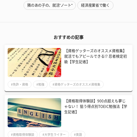
隣のあの子の、就活"ノート"
経済産業省で働く
おすすめの記事
【資格ゲッターズのオススメ資格集】
就活でもアピールできる!? 忍者検定初
級【学生記者】
#免許・資格
#勉強
#資格ゲッターズのオススメ資格集
【資格取得体験談】900点超えも夢じ
ゃない！ 狙う得点別TOEIC勉強法【学
生記者】
#資格取得体験談
#大学生ライター
#英語