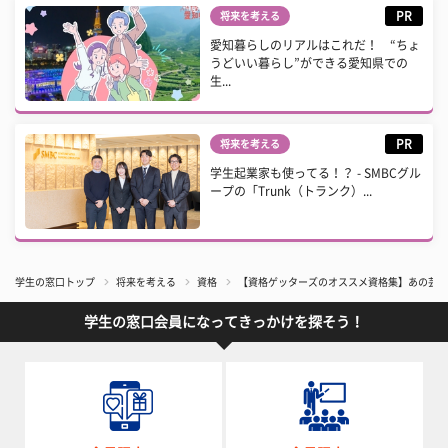
PR
将来を考える
愛知暮らしのリアルはこれだ！ “ちょ
うどいい暮らし”ができる愛知県での
生...
PR
将来を考える
学生起業家も使ってる！？ - SMBCグル
ープの「Trunk（トランク）...
学生の窓口トップ
将来を考える
資格
【資格ゲッターズのオススメ資格集】あの芸能
学生の窓口会員になってきっかけを探そう！