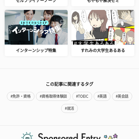
セルフライナーノーツ
もやもや解決ゼミ
インターンシップ特集
すれみの大学生あるある
この記事に関連するタグ
#免許・資格
#資格取得体験談
#TOEIC
#英語
#英会話
#就活