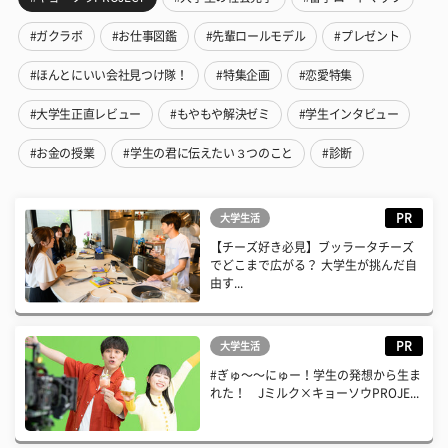
#ガクラボ
#お仕事図鑑
#先輩ロールモデル
#プレゼント
#ほんとにいい会社見つけ隊！
#特集企画
#恋愛特集
#大学生正直レビュー
#もやもや解決ゼミ
#学生インタビュー
#お金の授業
#学生の君に伝えたい３つのこと
#診断
PR
大学生活
【チーズ好き必見】ブッラータチーズ
でどこまで広がる？ 大学生が挑んだ自
由す...
PR
大学生活
#ぎゅ〜〜にゅー！学生の発想から生ま
れた！ Jミルク×キョーソウPROJE...