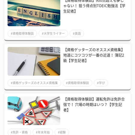
【資格取得体験談】900点超えも夢じ
ゃない！ 狙う得点別TOEIC勉強法【学
生記者】
#資格取得体験談
#大学生ライター
#英語
【資格ゲッターズのオススメ資格集】
地道にコツコツが一番の近道！ 簿記2
級【学生記者】
#資格ゲッターズのオススメ資格集
#資格取得体験談
#学び
【資格取得体験談】運転免許は免許合
宿で！ 穴場の時期はいつ？【学生記
者】
#免許・資格
#年末年始
#経験