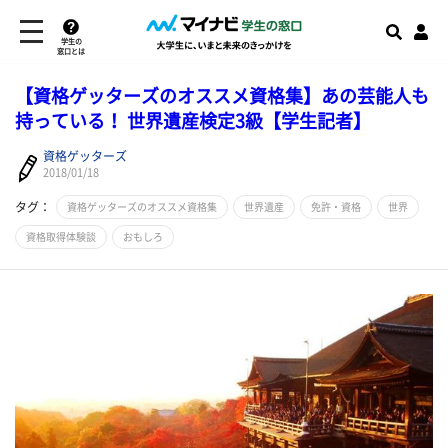
学生の
窓口とは
【資格ゲッターズのオススメ資格集】あの芸能人も
持っている！ 世界遺産検定3級【学生記者】
資格ゲッターズ
2018/01/18
タグ：
資格ゲッターズのオススメ資格集
世界遺産
免許・資格
世界
資格取得体験談
おもしろ