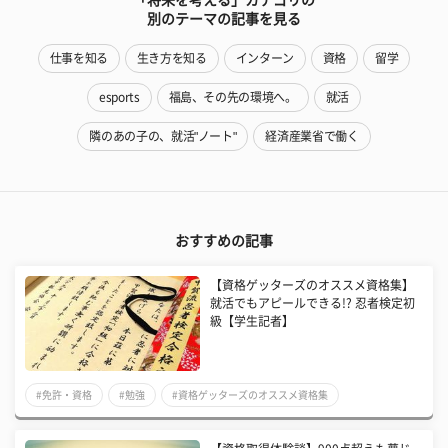
別のテーマの記事を見る
仕事を知る
生き方を知る
インターン
資格
留学
esports
福島、その先の環境へ。
就活
隣のあの子の、就活"ノート"
経済産業省で働く
おすすめの記事
【資格ゲッターズのオススメ資格集】
就活でもアピールできる!? 忍者検定初
級【学生記者】
#免許・資格
#勉強
#資格ゲッターズのオススメ資格集