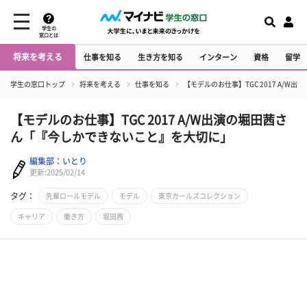
学生の
窓口とは
将来を考える
仕事を知る
生き方を知る
インターン
資格
留学
学生の窓口トップ
将来を考える
仕事を知る
【モデルのお仕事】TGC 2017 A/
【モデルのお仕事】TGC 2017 A/W出演の堀田茜さ
ん「『今しかできないこと』を大切に」
編集部：いとり
更新:2025/02/14
タグ：
先輩ロールモデル
モデル
東京ガールズコレクション
キャリア
働き方
堀田茜