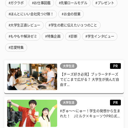
#ガクラボ
#お仕事図鑑
#先輩ロールモデル
#プレゼント
#ほんとにいい会社見つけ隊！
#お金の授業
#大学生正直レビュー
#学生の君に伝えたい３つのこと
#もやもや解決ゼミ
#特集企画
#診断
#学生インタビュー
#恋愛特集
PR
大学生活
【チーズ好き必見】ブッラータチーズ
でどこまで広がる？ 大学生が挑んだ自
由す...
PR
大学生活
#ぎゅ〜〜にゅー！学生の発想から生ま
れた！ Jミルク×キョーソウPROJE...