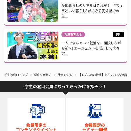
愛知暮らしのリアルはこれだ！ “ちょ
うどいい暮らし”ができる愛知県での
生...
PR
将来を考える
一人で悩んでいた就活を、相談しなが
ら前へ! エージェントを活用して内々
定...
学生の窓口トップ
将来を考える
仕事を知る
【モデルのお仕事】TGC 2017 A/
学生の窓口会員になってきっかけを探そう！
会員限定の
会員限定の
コンテンツやイベント
セミナー開催