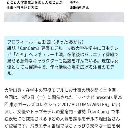
プロフィール：堀田 茜（ほった あかね）
雑誌『CanCam』専属モデル。立教大学在学中に日本テレ
ビ「ZIP! 」へレギュラー出演。卒業後はバラエティ番組で
見せる意外なキャラクターも話題を呼んでいる。現在は女
優としても躍進中で、年々活動の場を広げる注目のモデ
ル。
大学出身・在学中の現役モデルにお仕事の話を聞く本企画。
今回は、9月2日（土）に開催された「マイナビ presents 第25
回 東京ガールズコレクション 2017 AUTUMN/WINTER」に出
演し、女優やトップモデルの登竜門・雑誌『CanCam』で単
独表紙にも抜擢されるほどの人気を誇るモデルの堀田茜さん
が登場です。バラエティ番組ではちょっぴり天然な一面を覗