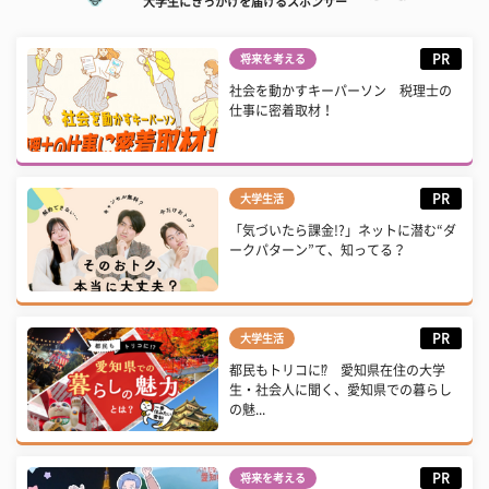
大学生にきっかけを届けるスポンサー
PR
将来を考える
社会を動かすキーパーソン 税理士の
仕事に密着取材！
PR
大学生活
「気づいたら課金!?」ネットに潜む“ダ
ークパターン”て、知ってる？
PR
大学生活
都民もトリコに⁉ 愛知県在住の大学
生・社会人に聞く、愛知県での暮らし
の魅...
PR
将来を考える