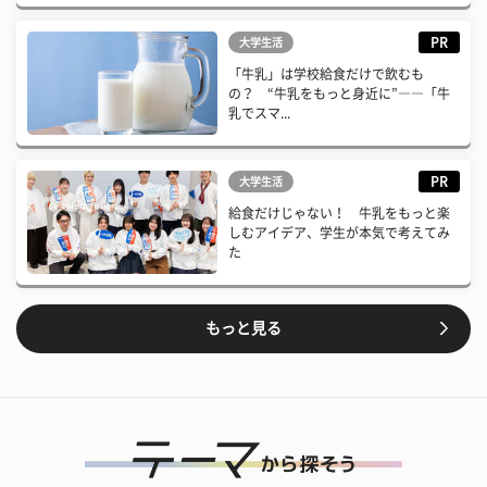
PR
大学生活
「牛乳」は学校給食だけで飲むも
の？ “牛乳をもっと身近に”――「牛
乳でスマ...
PR
大学生活
給食だけじゃない！ 牛乳をもっと楽
しむアイデア、学生が本気で考えてみ
た
もっと見る