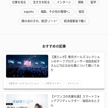
仕事を知る
生き方を知る
インターン
資格
留学
esports
福島、その先の環境へ。
就活
隣のあの子の、就活"ノート"
経済産業省で働く
おすすめの記事
【潜入レポ】東京ガールズコレクショ
ンのチーフプロデューサー池田友紀子
さんにTGCのお仕事について聞いてみ
た
#東京ガールズコレクション
#学生ライター
#イベント
【ドワンゴの先輩社員】スマートフォ
ンアプリディレクター：指田みなとさ
ん