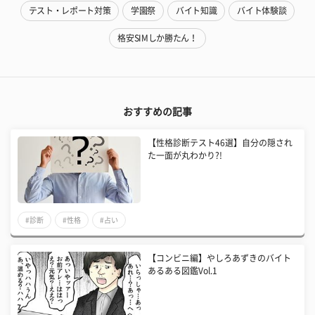
テスト・レポート対策
学園祭
バイト知識
バイト体験談
格安SIMしか勝たん！
おすすめの記事
【性格診断テスト46選】自分の隠され
た一面が丸わかり?!
#診断
#性格
#占い
【コンビニ編】やしろあずきのバイト
あるある図鑑Vol.1