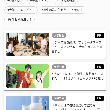
#お金の授業
#学生インタビュー
#恋愛特集
#大学生正直レビュー
#学生の君に伝えたい３つのこと
#もやもや解決ゼミ
PR
大学生活
【チーズ好き必見】ブッラータチーズ
でどこまで広がる？ 大学生が挑んだ自
由す...
PR
大学生活
#ぎゅ〜〜にゅー！学生の発想から生ま
れた！ Jミルク×キョーソウPROJE...
PR
大学生活
「牛乳」は学校給食だけで飲むも
の？ “牛乳をもっと身近に”――「牛