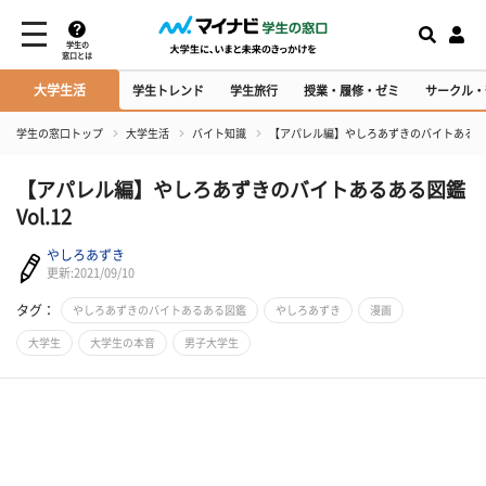
学生の
窓口とは
大学生活
学生トレンド
学生旅行
授業・履修・ゼミ
サークル・
学生の窓口トップ
大学生活
バイト知識
【アパレル編】やしろあずきのバイトあるある図
【アパレル編】やしろあずきのバイトあるある図鑑
Vol.12
やしろあずき
更新:2021/09/10
タグ：
やしろあずきのバイトあるある図鑑
やしろあずき
漫画
大学生
大学生の本音
男子大学生