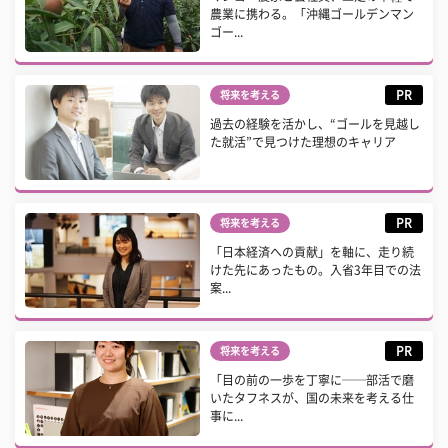
農業に携わる。「沖縄ゴールデンマン
ゴー...
PR
将来を考える
過去の経験を活かし、“ゴールを見越し
た就活”で見つけた理想のキャリア
PR
将来を考える
「日本経済への貢献」を軸に、走り続
けた先にあったもの。入省3年目での法
案...
PR
将来を考える
「目の前の一歩を丁寧に──部活で磨
いたタフネスが、国の未来を考える仕
事に...