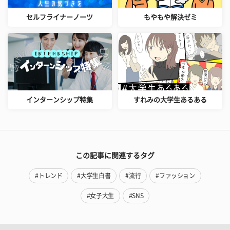
セルフライナーノーツ
もやもや解決ゼミ
インターンシップ特集
すれみの大学生あるある
この記事に関連するタグ
#トレンド
#大学生白書
#流行
#ファッション
#女子大生
#SNS