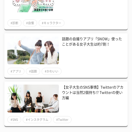
#診断
#自慢
#キャラクター
話題の自撮りアプリ「SNOW」使った
ことがある女子大生は約7割！
#アプリ
#話題
#かわいい
【女子大生のSNS事情】Twitterのアカ
ウントは当然2個持ち!? Twitterの使い
方編
#SNS
#インスタグラム
#Twitter