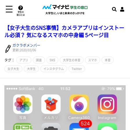
学生の
窓口とは
【女子大生のSNS事情】カメラアプリはインストー
ル必須？ 気になるスマホの中身編 5ページ目
ガクラボメンバー
更新:2020/03/06
タグ：
アプリ
調査
SNS
大学生の本音
スマホ
本音
女子大生
大学生
インスタグラム
Twitter