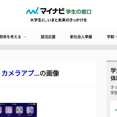
将来を考える
就活応援
新社会人準備
学割
学
カメラアプ...
の画像
体
き
学