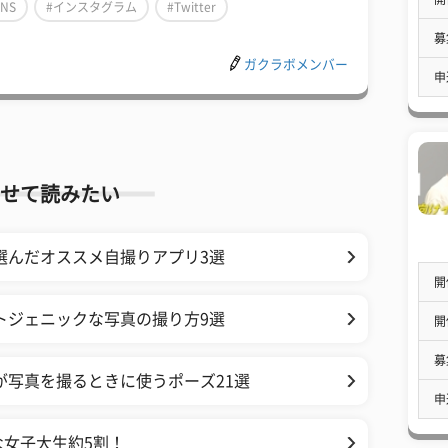
SNS
#インスタグラム
#Twitter
募
ガクラボメンバー
申
せて読みたい
選んだオススメ自撮りアプリ3選
開
ォトジェニックな写真の撮り方9選
開
募
が写真を撮るときに使うポーズ21選
申
な女子大生約5割！