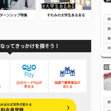
ターンシップ特集
すれみの大学生あるある
開
開
募
なってきっかけを探そう！
申
QUOカードPayが
抽選で豪華賞品が
催
貯まる
当たる
開
踏み出せば世界が変わる
無料会員登録