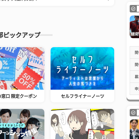
部ピックアップ
開
開
募
申
の窓口 限定クーポン
セルフライナーノーツ