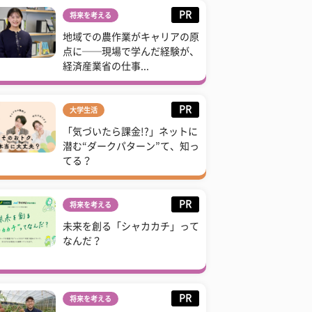
PR
将来を考える
地域での農作業がキャリアの原
点に──現場で学んだ経験が、
経済産業省の仕事...
PR
大学生活
「気づいたら課金!?」ネットに
潜む“ダークパターン”て、知っ
てる？
PR
将来を考える
未来を創る「シャカカチ」って
なんだ？
PR
将来を考える