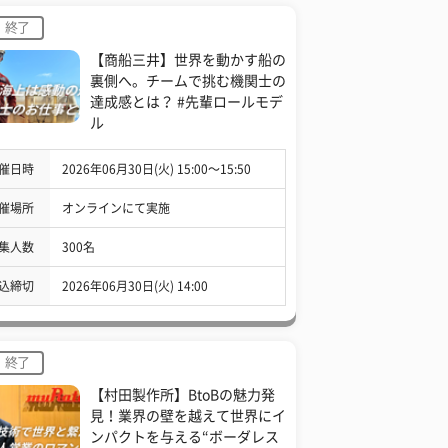
終了
【商船三井】世界を動かす船の
裏側へ。チームで挑む機関士の
達成感とは？ #先輩ロールモデ
ル
催日時
2026年06月30日(火) 15:00〜15:50
催場所
オンラインにて実施
集人数
300名
込締切
2026年06月30日(火) 14:00
終了
【村田製作所】BtoBの魅力発
見！業界の壁を越えて世界にイ
ンパクトを与える“ボーダレス