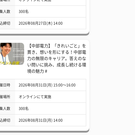
集人数
300名
込締切
2026年08月27日(木) 14:00
【中部電力】「きれいごと」を
貫き、想いを形にする！中部電
力の無限のキャリア。答えのな
い問いに挑み、成長し続ける環
境の魅力 #
催日時
2026年08月31日(月) 15:00〜16:00
催場所
オンラインにて実施
集人数
300名
込締切
2026年08月31日(月) 14:00