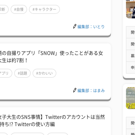
診断
#自慢
#キャラクター
編集部：いとり
開
開
題の自撮りアプリ「SNOW」使ったことがある女
募
大生は約7割！
申
アプリ
#話題
#かわいい
編集部：はまみ
女子大生のSNS事情】Twitterのアカウントは当然
開
持ち!? Twitterの使い方編
開