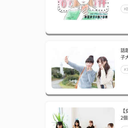
#
話
子
#
【
2個