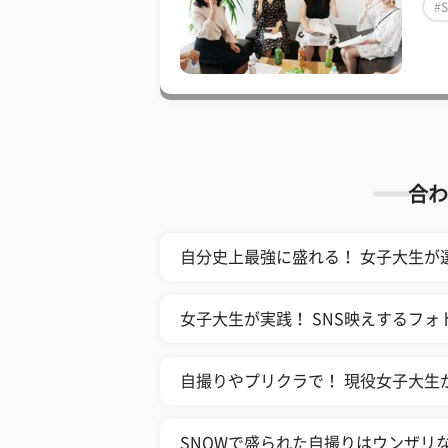
#
合わ
自分史上最強に盛れる！ 女子大生が
女子大生が実践！ SNS映えするフ
自撮りやプリクラで！ 現役女子大生
SNOWで盛られた自撮りはウンザリ