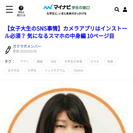
学生の
窓口とは
【女子大生のSNS事情】カメラアプリはインストー
ル必須？ 気になるスマホの中身編 10ページ目
ガクラボメンバー
更新:2020/03/06
タグ：
アプリ
調査
SNS
大学生の本音
スマホ
本音
女子大生
大学生
インスタグラム
Twitter