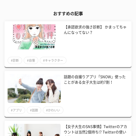
おすすめの記事
【承認欲求の強さ診断】 かまってちゃ
んになってない？
#診断
#自慢
#キャラクター
話題の自撮りアプリ「SNOW」使った
ことがある女子大生は約7割！
#アプリ
#話題
#かわいい
【女子大生のSNS事情】Twitterのアカ
ウントは当然2個持ち!? Twitterの使い