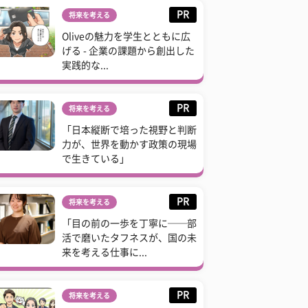
PR
将来を考える
Oliveの魅力を学生とともに広
げる - 企業の課題から創出した
実践的な...
PR
将来を考える
「日本縦断で培った視野と判断
力が、世界を動かす政策の現場
で生きている」
PR
将来を考える
「目の前の一歩を丁寧に──部
活で磨いたタフネスが、国の未
来を考える仕事に...
PR
将来を考える