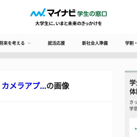
将来を考える
就活応援
新社会人準備
学割
学
カメラアプ...
の画像
体
き
学