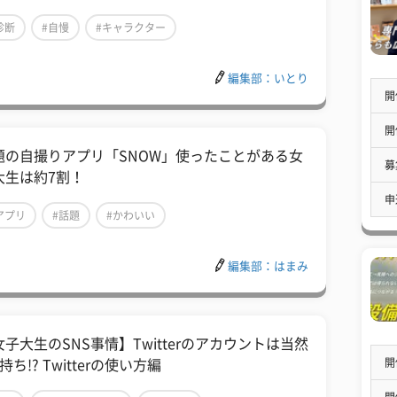
診断
#自慢
#キャラクター
編集部：いとり
開
開
題の自撮りアプリ「SNOW」使ったことがある女
募
大生は約7割！
申
アプリ
#話題
#かわいい
編集部：はまみ
女子大生のSNS事情】Twitterのアカウントは当然
開
持ち!? Twitterの使い方編
開