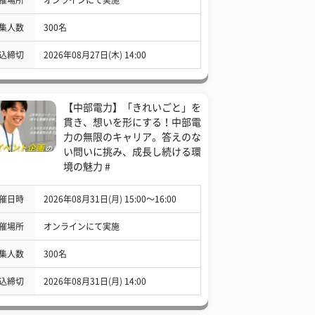
集人数
300名
込締切
2026年08月27日(木) 14:00
【中部電力】「きれいごと」を
貫き、想いを形にする！中部電
力の無限のキャリア。答えのな
い問いに挑み、成長し続ける環
境の魅力 #
催日時
2026年08月31日(月) 15:00〜16:00
催場所
オンラインにて実施
集人数
300名
込締切
2026年08月31日(月) 14:00