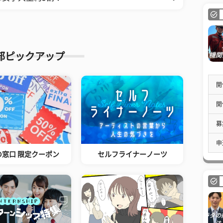
部ピックアップ
開
開
募
申
の窓口 限定クーポン
セルフライナーノーツ