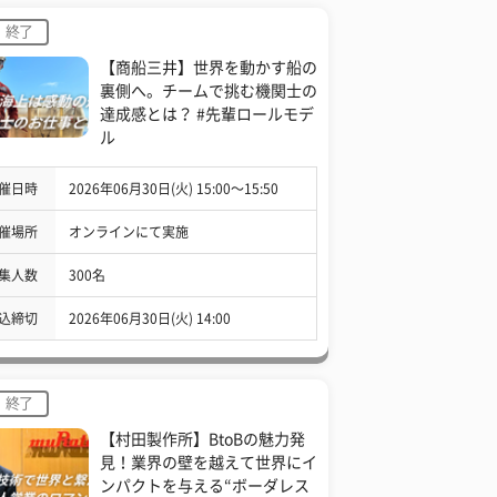
終了
【商船三井】世界を動かす船の
裏側へ。チームで挑む機関士の
達成感とは？ #先輩ロールモデ
ル
催日時
2026年06月30日(火) 15:00〜15:50
催場所
オンラインにて実施
集人数
300名
込締切
2026年06月30日(火) 14:00
終了
【村田製作所】BtoBの魅力発
見！業界の壁を越えて世界にイ
ンパクトを与える“ボーダレス