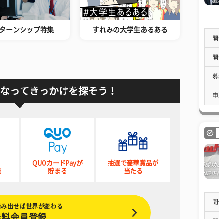
ターンシップ特集
すれみの大学生あるある
開
開
募
なってきっかけを探そう！
申
QUOカードPayが
抽選で豪華賞品が
催
貯まる
当たる
開
踏み出せば世界が変わる
無料会員登録