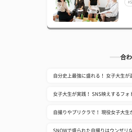
#
合わ
自分史上最強に盛れる！ 女子大生が
女子大生が実践！ SNS映えするフ
自撮りやプリクラで！ 現役女子大生
SNOWで盛られた自撮りはウンザリ