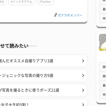
SNS
#インスタグラム
#Twitter
募
ガクラボメンバー
申
せて読みたい
選んだオススメ自撮りアプリ3選
開
ォトジェニックな写真の撮り方9選
開
募
が写真を撮るときに使うポーズ21選
申
な女子大生約5割！