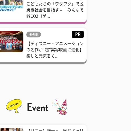
こどもたちの「ワクワク」で脱
炭素社会を目指す – 「みんなで
減CO2（ゲ...
PR
その他
【ディズニー・アニメーション
の名作が“超”実写映画に進化】
癒しと元気をく...
【ソニー】誰一人、同じキャリ