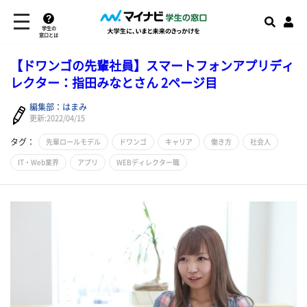
学生の
窓口とは
【ドワンゴの先輩社員】スマートフォンアプリディ
レクター：指田みなとさん 2ページ目
編集部：はまみ
更新:2022/04/15
タグ：
先輩ロールモデル
ドワンゴ
キャリア
働き方
社会人
IT・Web業界
アプリ
WEBディレクター職