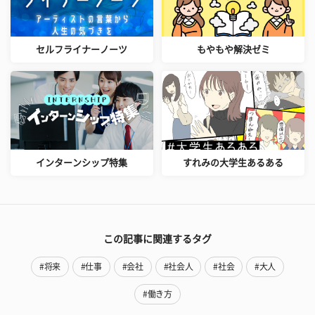
セルフライナーノーツ
もやもや解決ゼミ
インターンシップ特集
すれみの大学生あるある
この記事に関連するタグ
#将来
#仕事
#会社
#社会人
#社会
#大人
#働き方