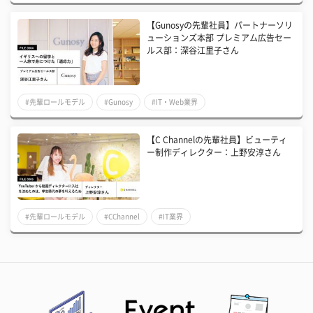
【Gunosyの先輩社員】パートナーソリ
ューションズ本部 プレミアム広告セー
ルス部：深谷江里子さん
#先輩ロールモデル
#Gunosy
#IT・Web業界
【C Channelの先輩社員】ビューティ
ー制作ディレクター：上野安淳さん
#先輩ロールモデル
#CChannel
#IT業界