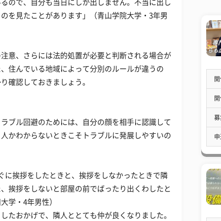
いるので、自分も当日にしか出しません。不当に出し
のを見たことがあります」（青山学院大学・3年男
の注意、さらには法的処置が必要と判断される場合が
た、住んでいる地域によって分別のルールが違うの
開
かり確認しておきましょう。
開
募
トラブル回避のためには、自分の顔を相手に認識して
う人かわからないときこそトラブルに発展しやすいの
申
ぐに挨拶をしたときと、挨拶をしなかったときで隣
た、挨拶をしないと部屋の前でばったり出くわしたと
大学・4年男性）
りしたおかげで、隣人ととても仲が良くなりました。