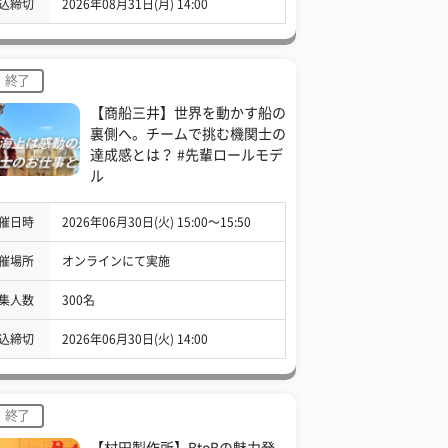
込締切
2026年08月31日(月) 14:00
終了
【商船三井】世界を動かす船の
裏側へ。チームで挑む機関士の
達成感とは？ #先輩ロールモデ
ル
催日時
2026年06月30日(火) 15:00〜15:50
催場所
オンラインにて実施
集人数
300名
込締切
2026年06月30日(火) 14:00
終了
【村田製作所】BtoBの魅力発