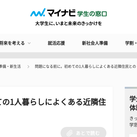
将来を考える
就活応援
新社会人準備
学割
準備・新生活
問題になる前に。初めての1人暮らしによくある近隣住民との
学
ての1人暮らしによくある近隣住
体
き
学
あとで読む