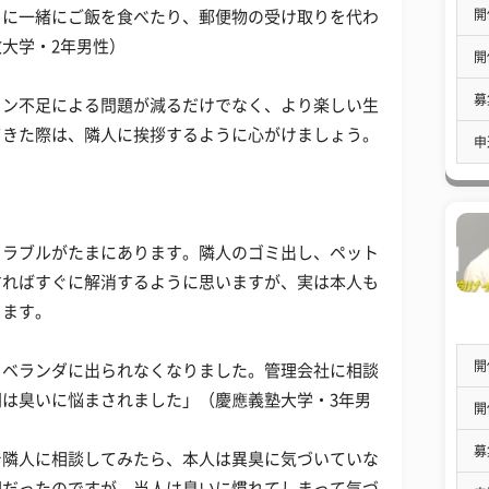
開
まに一緒にご飯を食べたり、郵便物の受け取りを代わ
大学・2年男性）
開
募
ョン不足による問題が減るだけでなく、より楽しい生
てきた際は、隣人に挨拶するように心がけましょう。
申
トラブルがたまにあります。隣人のゴミ出し、ペット
すればすぐに解消するように思いますが、実は本人も
ります。
開
、ベランダに出られなくなりました。管理会社に相談
は臭いに悩まされました」（慶應義塾大学・3年男
開
募
で隣人に相談してみたら、本人は異臭に気づいていな
因だったのですが、当人は臭いに慣れてしまって気づ