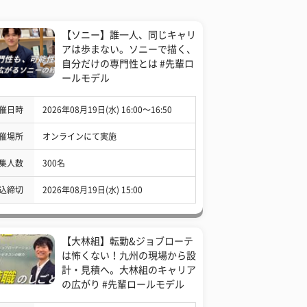
【ソニー】誰一人、同じキャリ
アは歩まない。ソニーで描く、
自分だけの専門性とは #先輩ロ
ールモデル
催日時
2026年08月19日(水) 16:00〜16:50
催場所
オンラインにて実施
集人数
300名
込締切
2026年08月19日(水) 15:00
【大林組】転勤&ジョブローテ
は怖くない！九州の現場から設
計・見積へ。大林組のキャリア
の広がり #先輩ロールモデル