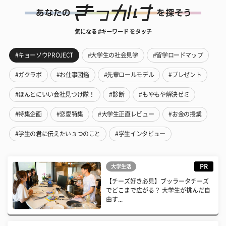
気になる #キーワード をタッチ
#キョーソウPROJECT
#大学生の社会見学
#留学ロードマップ
#ガクラボ
#お仕事図鑑
#先輩ロールモデル
#プレゼント
#ほんとにいい会社見つけ隊！
#診断
#もやもや解決ゼミ
#特集企画
#恋愛特集
#大学生正直レビュー
#お金の授業
#学生の君に伝えたい３つのこと
#学生インタビュー
PR
大学生活
【チーズ好き必見】ブッラータチーズ
でどこまで広がる？ 大学生が挑んだ自
由す...