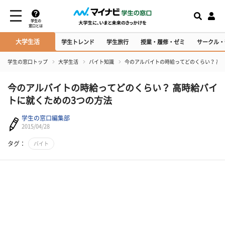
学生の
窓口とは
大学生活
学生トレンド
学生旅行
授業・履修・ゼミ
サークル・
学生の窓口トップ
大学生活
バイト知識
今のアルバイトの時給ってどのくらい？ 高
今のアルバイトの時給ってどのくらい？ 高時給バイ
トに就くための3つの方法
学生の窓口編集部
2015/04/28
タグ：
バイト