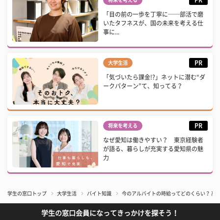
「目の前の一歩を丁寧に──部活で磨
いたタフネスが、国の未来を考える仕
事に...
PR
大学生活
「気づいたら課金!?」ネットに潜む“ダ
ークパターン”て、知ってる？
PR
将来を考える
なぜ愛知は働きやすい？ 東京経験者
が語る、暮らしが充実する愛知県の魅
力
学生の窓口トップ
大学生活
バイト知識
今のアルバイトの時給ってどのくらい？ 高
学生の窓口会員になってきっかけを探そう！