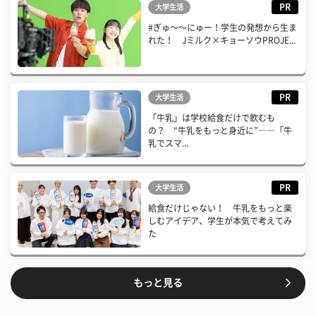
PR
大学生活
#ぎゅ〜〜にゅー！学生の発想から生ま
れた！ Jミルク×キョーソウPROJE...
PR
大学生活
「牛乳」は学校給食だけで飲むも
の？ “牛乳をもっと身近に”――「牛
乳でスマ...
PR
大学生活
給食だけじゃない！ 牛乳をもっと楽
しむアイデア、学生が本気で考えてみ
た
もっと見る