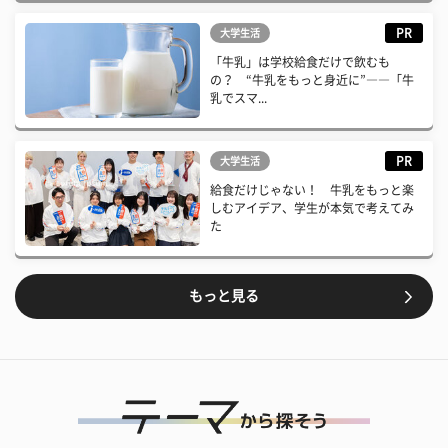
PR
大学生活
「牛乳」は学校給食だけで飲むも
の？ “牛乳をもっと身近に”――「牛
乳でスマ...
PR
大学生活
給食だけじゃない！ 牛乳をもっと楽
しむアイデア、学生が本気で考えてみ
た
もっと見る