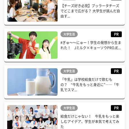
【チーズ好き必見】ブッラータチーズ
でどこまで広がる？ 大学生が挑んだ自
由す...
PR
大学生活
#ぎゅ〜〜にゅー！学生の発想から生ま
れた！ Jミルク×キョーソウPROJE...
PR
大学生活
「牛乳」は学校給食だけで飲むも
の？ “牛乳をもっと身近に”――「牛
乳でスマ...
PR
大学生活
給食だけじゃない！ 牛乳をもっと楽
しむアイデア、学生が本気で考えてみ
た