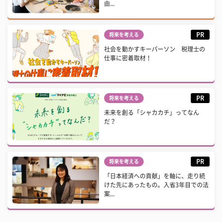
由...
PR
将来を考える
社会を動かすキーパーソン 税理士の
仕事に密着取材！
PR
将来を考える
未来を創る「シャカカチ」ってなん
だ？
PR
将来を考える
「日本経済への貢献」を軸に、走り続
けた先にあったもの。入省3年目での法
案...