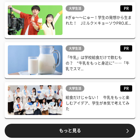
PR
大学生活
#ぎゅ〜〜にゅー！学生の発想から生ま
れた！ Jミルク×キョーソウPROJE...
PR
大学生活
「牛乳」は学校給食だけで飲むも
の？ “牛乳をもっと身近に”――「牛
乳でスマ...
PR
大学生活
給食だけじゃない！ 牛乳をもっと楽
しむアイデア、学生が本気で考えてみ
た
もっと見る