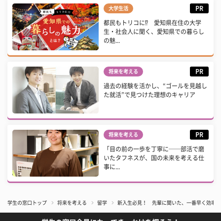
PR
大学生活
都民もトリコに⁉ 愛知県在住の大学
生・社会人に聞く、愛知県での暮らし
の魅...
PR
将来を考える
過去の経験を活かし、“ゴールを見越し
た就活”で見つけた理想のキャリア
PR
将来を考える
「目の前の一歩を丁寧に──部活で磨
いたタフネスが、国の未来を考える仕
事に...
学生の窓口トップ
将来を考える
留学
新入生必見！ 先輩に聞いた、一番早く効率よ