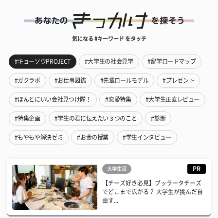
気になる #キーワード をタッチ
#キョーソウPROJECT
#大学生の社会見学
#留学ロードマップ
#ガクラボ
#お仕事図鑑
#先輩ロールモデル
#プレゼント
#ほんとにいい会社見つけ隊！
#恋愛特集
#大学生正直レビュー
#特集企画
#学生の君に伝えたい３つのこと
#診断
#もやもや解決ゼミ
#お金の授業
#学生インタビュー
PR
大学生活
【チーズ好き必見】ブッラータチーズ
でどこまで広がる？ 大学生が挑んだ自
由す...