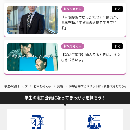
PR
将来を考える
「日本縦断で培った視野と判断力が、
世界を動かす政策の現場で生きてい
る」
PR
将来を考える
【就活生応援】噛んでるときは、うつ
むきづらいよ。
学生の窓口トップ
将来を考える
資格
休学留学するメリットは？資格取得もできる人
学生の窓口会員になってきっかけを探そう！