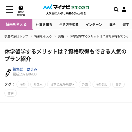
学生の
窓口とは
将来を考える
仕事を知る
生き方を知る
インターン
資格
留学
学生の窓口トップ
将来を考える
資格
休学留学するメリットは？資格取得もできる人
休学留学するメリットは？資格取得もできる人気の
プラン紹介
編集部：はまみ
更新:2021/06/30
タグ：
海外
外国人
日本と海外の違い
外国
海外旅行
留学
休学