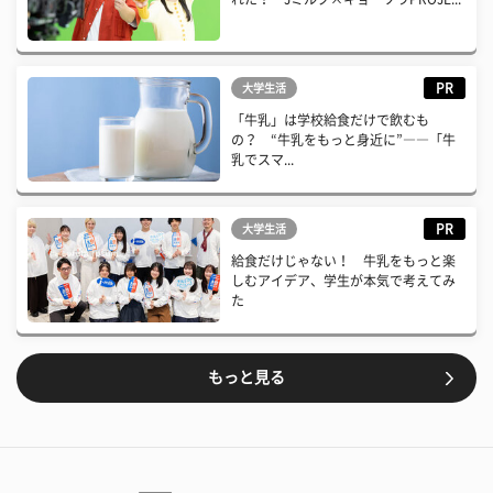
PR
大学生活
「牛乳」は学校給食だけで飲むも
の？ “牛乳をもっと身近に”――「牛
乳でスマ...
PR
大学生活
給食だけじゃない！ 牛乳をもっと楽
しむアイデア、学生が本気で考えてみ
た
もっと見る