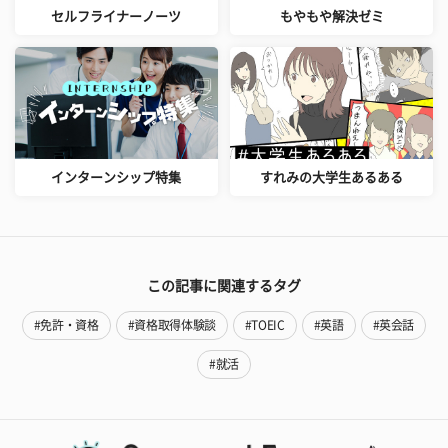
セルフライナーノーツ
もやもや解決ゼミ
インターンシップ特集
すれみの大学生あるある
この記事に関連するタグ
#免許・資格
#資格取得体験談
#TOEIC
#英語
#英会話
#就活