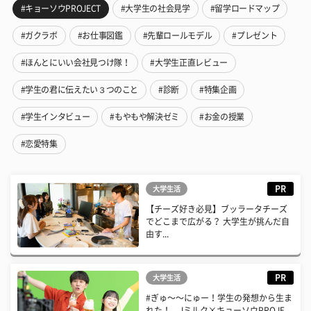
#キョーソウPROJECT
#大学生の社会見学
#留学ロードマップ
#ガクラボ
#お仕事図鑑
#先輩ロールモデル
#プレゼント
#ほんとにいい会社見つけ隊！
#大学生正直レビュー
#学生の君に伝えたい３つのこと
#診断
#特集企画
#学生インタビュー
#もやもや解決ゼミ
#お金の授業
#恋愛特集
PR
大学生活
【チーズ好き必見】ブッラータチーズ
でどこまで広がる？ 大学生が挑んだ自
由す...
PR
大学生活
#ぎゅ〜〜にゅー！学生の発想から生ま
れた！ Jミルク×キョーソウPROJE...