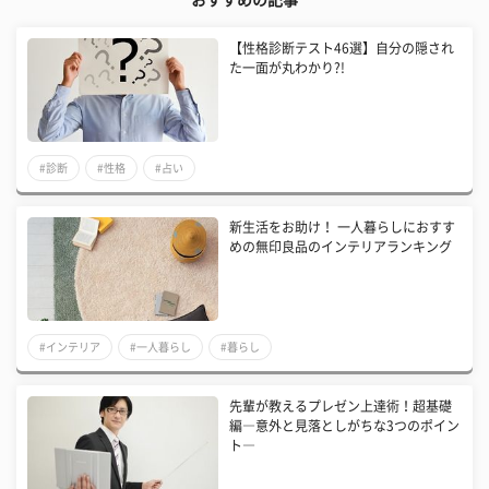
【性格診断テスト46選】自分の隠され
た一面が丸わかり?!
#診断
#性格
#占い
新生活をお助け！ 一人暮らしにおすす
めの無印良品のインテリアランキング
#インテリア
#一人暮らし
#暮らし
先輩が教えるプレゼン上達術！超基礎
編―意外と見落としがちな3つのポイン
ト―