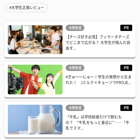
#大学生正直レビュー
PR
大学生活
【チーズ好き必見】ブッラータチーズ
でどこまで広がる？ 大学生が挑んだ自
由す...
PR
大学生活
#ぎゅ〜〜にゅー！学生の発想から生ま
れた！ Jミルク×キョーソウPROJE...
PR
大学生活
「牛乳」は学校給食だけで飲むも
の？ “牛乳をもっと身近に”――「牛
乳でスマ...