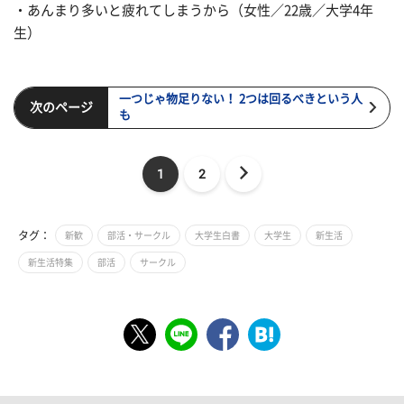
・あんまり多いと疲れてしまうから（女性／22歳／大学4年
生）
一つじゃ物足りない！ 2つは回るべきという人
次のページ
も
1
2
タグ：
新歓
部活・サークル
大学生白書
大学生
新生活
新生活特集
部活
サークル