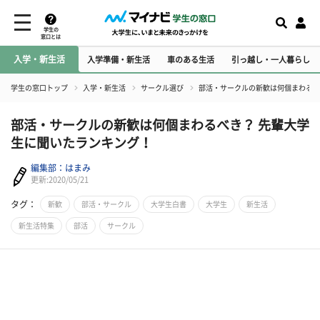
学生の
窓口とは
入学・新生活
入学準備・新生活
車のある生活
引っ越し・一人暮らし
学生の窓口トップ
入学・新生活
サークル選び
部活・サークルの新歓は何個まわるべ
部活・サークルの新歓は何個まわるべき？ 先輩大学
生に聞いたランキング！
編集部：はまみ
更新:2020/05/21
タグ：
新歓
部活・サークル
大学生白書
大学生
新生活
新生活特集
部活
サークル