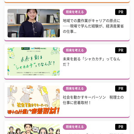
PR
将来を考える
地域での農作業がキャリアの原点に
──現場で学んだ経験が、経済産業省
の仕事...
PR
将来を考える
未来を創る「シャカカチ」ってなん
だ？
PR
将来を考える
社会を動かすキーパーソン 税理士の
仕事に密着取材！
PR
将来を考える