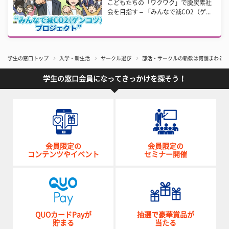
こどもたちの「ワクワク」で脱炭素社
会を目指す – 「みんなで減CO2（ゲ...
学生の窓口トップ
入学・新生活
サークル選び
部活・サークルの新歓は何個まわるべ
学生の窓口会員になってきっかけを探そう！
会員限定の
会員限定の
コンテンツやイベント
セミナー開催
QUOカードPayが
抽選で豪華賞品が
貯まる
当たる