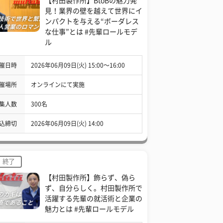
【村田製作所】BtoBの魅力発
見！業界の壁を越えて世界にイ
ンパクトを与える“ボーダレス
な仕事”とは #先輩ロールモデ
ル
催日時
2026年06月09日(火) 15:00〜16:00
催場所
オンラインにて実施
集人数
300名
込締切
2026年06月09日(火) 14:00
終了
【村田製作所】飾らず、偽ら
ず、自分らしく。村田製作所で
活躍する先輩の就活術と企業の
魅力とは #先輩ロールモデル