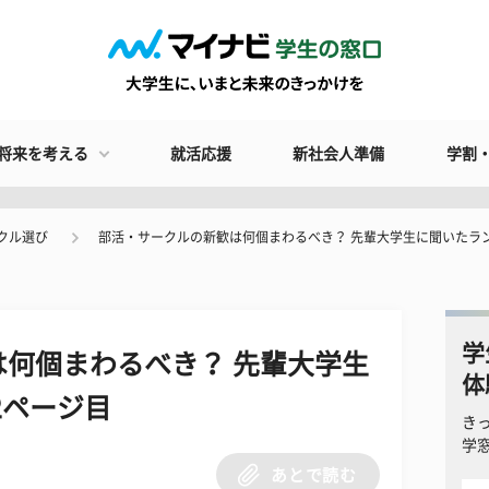
将来を考える
就活応援
新社会人準備
学割
クル選び
部活・サークルの新歓は何個まわるべき？ 先輩大学生に聞いたラ
学
何個まわるべき？ 先輩大学生
体
2ページ目
き
学
あとで読む