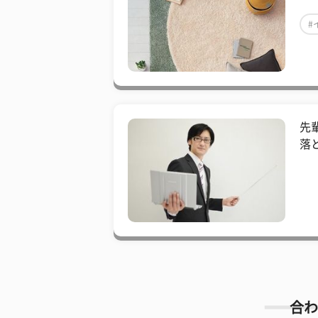
#
先
落
合わ