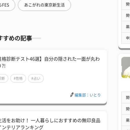
開
FES
あこがれの東京新生活
開
募
すすめの記事
申
性格診断テスト46選】自分の隠された一面が丸わ
?!
診断
#性格
#占い
編集部：いとり
開
開
生活をお助け！ 一人暮らしにおすすめの無印良品
募
インテリアランキング