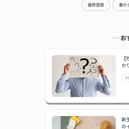
履修登録
春から
お
【
かり
#
新
の