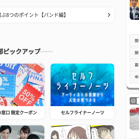
選ぶ8つのポイント【バンド編】
開
部ピックアップ
開
募
申
の窓口 限定クーポン
セルフライナーノーツ