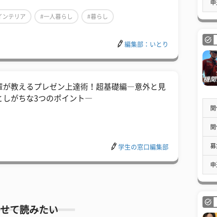
申
インテリア
#一人暮らし
#暮らし
編集部：いとり
輩が教えるプレゼン上達術！超基礎編―意外と見
としがちな3つのポイント―
開
開
募
学生の窓口編集部
申
せて読みたい