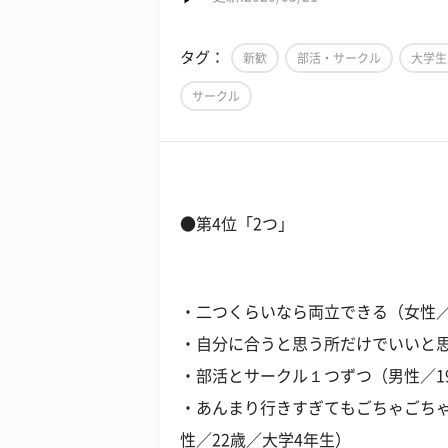
タグ：
新歓
部活・サークル
大学生
サークル
●第4位「2つ」
・二つくらいなら両立できる（女性／
・自分に合うと思う所だけでいいと思
・部活とサークル１つずつ（男性／1
・あんまり行きすぎてもごちゃごち
性／22歳／大学4年生）