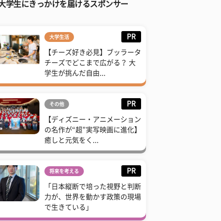
大学生にきっかけを届けるスポンサー
PR
大学生活
【チーズ好き必見】ブッラータ
チーズでどこまで広がる？ 大
学生が挑んだ自由...
PR
その他
【ディズニー・アニメーション
の名作が“超”実写映画に進化】
癒しと元気をく...
PR
将来を考える
「日本縦断で培った視野と判断
力が、世界を動かす政策の現場
で生きている」