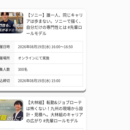
【ソニー】誰一人、同じキャリ
アは歩まない。ソニーで描く、
自分だけの専門性とは #先輩ロ
ールモデル
催日時
2026年08月19日(水) 16:00〜16:50
催場所
オンラインにて実施
集人数
300名
込締切
2026年08月19日(水) 15:00
【大林組】転勤&ジョブローテ
は怖くない！九州の現場から設
計・見積へ。大林組のキャリア
の広がり #先輩ロールモデル