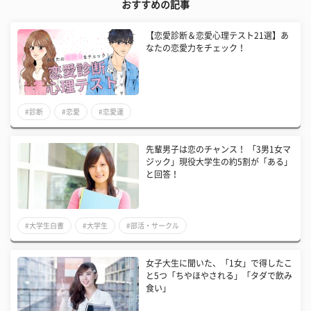
おすすめの記事
【恋愛診断＆恋愛心理テスト21選】あ
なたの恋愛力をチェック！
#診断
#恋愛
#恋愛運
先輩男子は恋のチャンス！ 「3男1女マ
ジック」現役大学生の約5割が「ある」
と回答！
#大学生白書
#大学生
#部活・サークル
女子大生に聞いた、「1女」で得したこ
と5つ「ちやほやされる」「タダで飲み
食い」