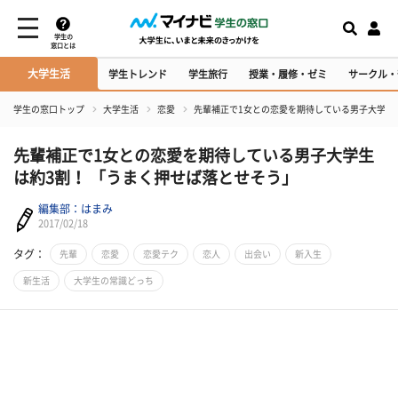
学生の
窓口とは
大学生活
学生トレンド
学生旅行
授業・履修・ゼミ
サークル・
学生の窓口トップ
大学生活
恋愛
先輩補正で1女との恋愛を期待している男子大学生
先輩補正で1女との恋愛を期待している男子大学生
は約3割！ 「うまく押せば落とせそう」
編集部：はまみ
2017/02/18
タグ：
先輩
恋愛
恋愛テク
恋人
出会い
新入生
新生活
大学生の常識どっち