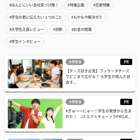
#ほんとにいい会社見つけ隊！
#特集企画
#恋愛特集
#学生の君に伝えたい３つのこと
#もやもや解決ゼミ
#大学生正直レビュー
#診断
#お金の授業
#学生インタビュー
PR
大学生活
【チーズ好き必見】ブッラータチーズ
でどこまで広がる？ 大学生が挑んだ自
由す...
PR
大学生活
#ぎゅ〜〜にゅー！学生の発想から生ま
れた！ Jミルク×キョーソウPROJE...