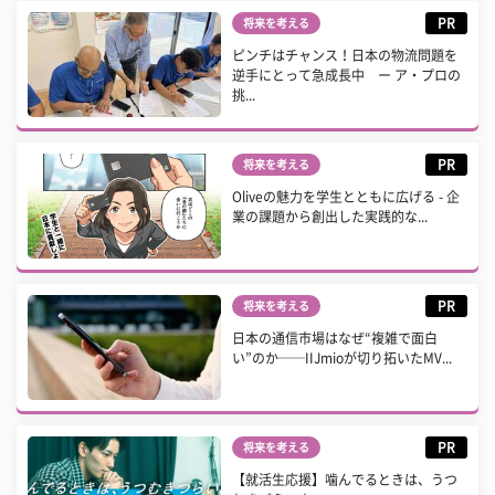
PR
将来を考える
ピンチはチャンス！日本の物流問題を
逆手にとって急成長中 ー ア・プロの
挑...
PR
将来を考える
Oliveの魅力を学生とともに広げる - 企
業の課題から創出した実践的な...
PR
将来を考える
日本の通信市場はなぜ“複雑で面白
い”のか──IIJmioが切り拓いたMV...
PR
将来を考える
【就活生応援】噛んでるときは、うつ