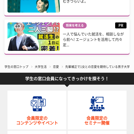
むきづらいよ。
PR
将来を考える
一人で悩んでいた就活を、相談しなが
ら前へ! エージェントを活用して内々
定...
学生の窓口トップ
大学生活
恋愛
先輩補正で1女との恋愛を期待している男子大学生
学生の窓口会員になってきっかけを探そう！
会員限定の
会員限定の
コンテンツやイベント
セミナー開催