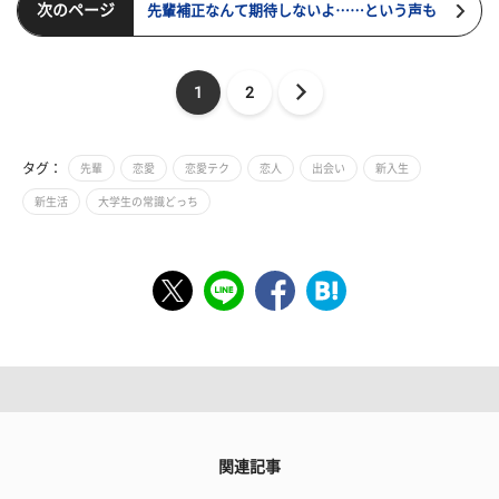
次のページ
先輩補正なんて期待しないよ……という声も
1
2
タグ：
先輩
恋愛
恋愛テク
恋人
出会い
新入生
新生活
大学生の常識どっち
関連記事