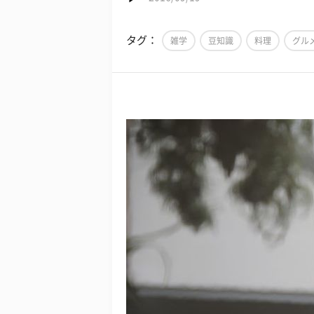
タグ：
雑学
豆知識
料理
グル