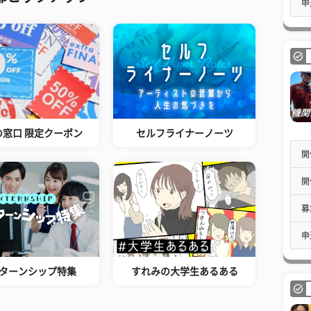
申
の窓口 限定クーポン
セルフライナーノーツ
開
開
募
申
ターンシップ特集
すれみの大学生あるある