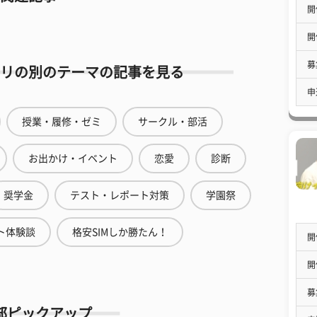
開
開
募
リの別のテーマの記事を見る
申
授業・履修・ゼミ
サークル・部活
お出かけ・イベント
恋愛
診断
奨学金
テスト・レポート対策
学園祭
ト体験談
格安SIMしか勝たん！
開
開
募
部ピックアップ