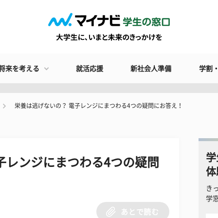
将来を考える
就活応援
新社会人準備
学割
栄養は逃げないの？ 電子レンジにまつわる4つの疑問にお答え！
学
子レンジにまつわる4つの疑問
体
き
学
あとで読む