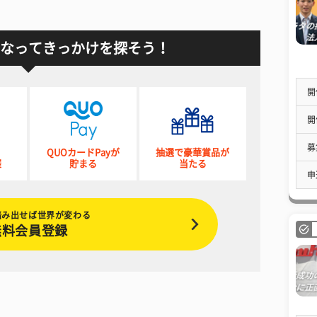
なってきっかけを探そう！
開
開
募
QUOカードPayが
抽選で豪華賞品が
催
貯まる
当たる
申
踏み出せば世界が変わる
無料会員登録