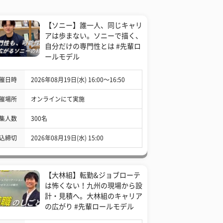
【ソニー】誰一人、同じキャリ
アは歩まない。ソニーで描く、
自分だけの専門性とは #先輩ロ
ールモデル
催日時
2026年08月19日(水) 16:00〜16:50
催場所
オンラインにて実施
集人数
300名
込締切
2026年08月19日(水) 15:00
【大林組】転勤&ジョブローテ
は怖くない！九州の現場から設
計・見積へ。大林組のキャリア
の広がり #先輩ロールモデル