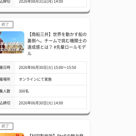
込締切
2026年08月31日(月) 14:00
終了
【商船三井】世界を動かす船の
裏側へ。チームで挑む機関士の
達成感とは？ #先輩ロールモデ
ル
催日時
2026年06月30日(火) 15:00〜15:50
催場所
オンラインにて実施
集人数
300名
込締切
2026年06月30日(火) 14:00
終了
【村田製作所】BtoBの魅力発