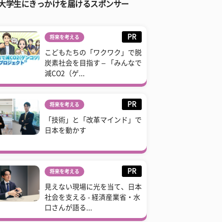
大学生にきっかけを届けるスポンサー
PR
将来を考える
こどもたちの「ワクワク」で脱
炭素社会を目指す – 「みんなで
減CO2（ゲ...
PR
将来を考える
「技術」と「改革マインド」で
日本を動かす
PR
将来を考える
見えない現場に光を当て、日本
社会を支える - 経済産業省・水
口さんが語る...