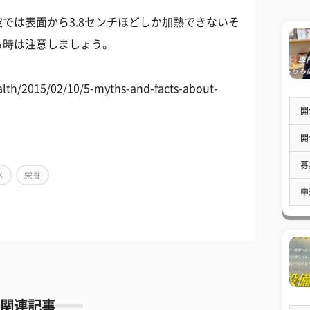
では表面から3.8センチほどしか加熱できないそ
る時は注意しましょう。
h/2015/02/10/5-myths-and-facts-about-
開
開
募
メ
栄養
申
関連記事