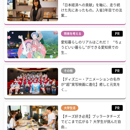
「日本経済への貢献」を軸に、走り続
けた先にあったもの。入省3年目での法
案...
PR
将来を考える
愛知暮らしのリアルはこれだ！ “ちょ
うどいい暮らし”ができる愛知県での
生...
PR
その他
【ディズニー・アニメーションの名作
が“超”実写映画に進化】癒しと元気を
く...
PR
大学生活
【チーズ好き必見】ブッラータチーズ
でどこまで広がる？ 大学生が挑んだ自
由...