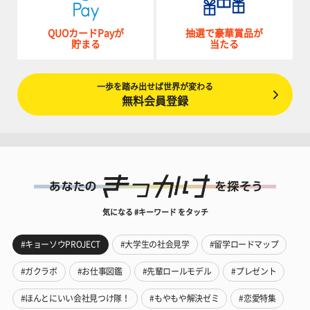
QUOカードPayが
抽選で豪華賞品が
貯まる
当たる
一歩を踏み出せば世界が変わる
無料会員登録
気になる #キーワード をタッチ
#キョーソウPROJECT
#大学生の社会見学
#留学ロードマップ
#ガクラボ
#お仕事図鑑
#先輩ロールモデル
#プレゼント
#ほんとにいい会社見つけ隊！
#もやもや解決ゼミ
#恋愛特集