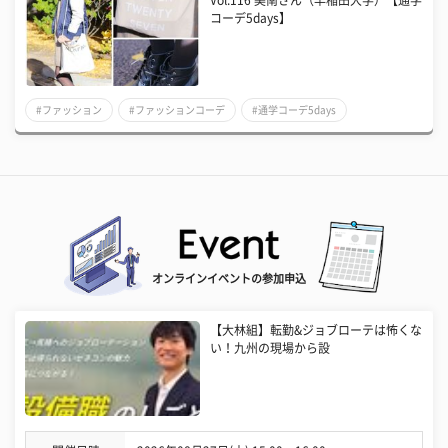
Vol.116 美南さん（早稲田大学）【通学
コーデ5days】
#ファッション
#ファッションコーデ
#通学コーデ5days
オンラインイベントの参加申込
【大林組】転勤&ジョブローテは怖くな
い！九州の現場から設