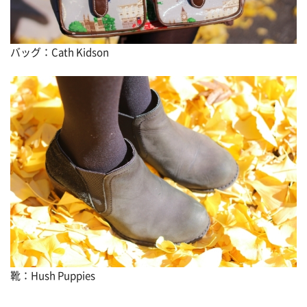
バッグ：Cath Kidson
靴：Hush Puppies