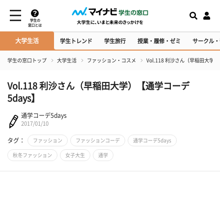
学生の
窓口とは
大学生活
学生トレンド
学生旅行
授業・履修・ゼミ
サークル・
学生の窓口トップ
大学生活
ファッション・コスメ
Vol.118 利沙さん（早稲田大学
Vol.118 利沙さん（早稲田大学）【通学コーデ
5days】
通学コーデ5days
2017/01/10
タグ：
ファッション
ファッションコーデ
通学コーデ5days
秋冬ファッション
女子大生
通学