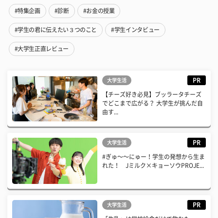
#特集企画
#診断
#お金の授業
#学生の君に伝えたい３つのこと
#学生インタビュー
#大学生正直レビュー
PR
大学生活
【チーズ好き必見】ブッラータチーズ
でどこまで広がる？ 大学生が挑んだ自
由す...
PR
大学生活
#ぎゅ〜〜にゅー！学生の発想から生ま
れた！ Jミルク×キョーソウPROJE...
PR
大学生活