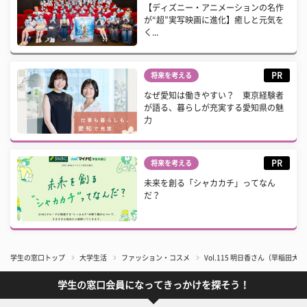
【ディズニー・アニメーションの名作
が“超”実写映画に進化】癒しと元気を
く...
PR
将来を考える
なぜ愛知は働きやすい？ 東京経験者
が語る、暮らしが充実する愛知県の魅
力
PR
将来を考える
未来を創る「シャカカチ」ってなん
だ？
学生の窓口トップ
大学生活
ファッション・コスメ
Vol.115 明日香さん（早稲田大
学生の窓口会員になってきっかけを探そう！