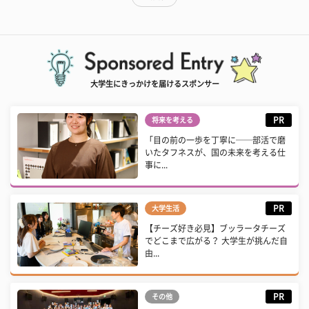
大学生にきっかけを届けるスポンサー
PR
将来を考える
「目の前の一歩を丁寧に──部活で磨
いたタフネスが、国の未来を考える仕
事に...
PR
大学生活
【チーズ好き必見】ブッラータチーズ
でどこまで広がる？ 大学生が挑んだ自
由...
PR
その他