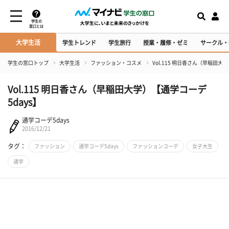
学生の
窓口とは
大学生活
学生トレンド
学生旅行
授業・履修・ゼミ
サークル・
学生の窓口トップ
大学生活
ファッション・コスメ
Vol.115 明日香さん（早稲田大
Vol.115 明日香さん（早稲田大学）【通学コーデ
5days】
通学コーデ5days
2016/12/21
タグ：
ファッション
通学コーデ5days
ファッションコーデ
女子大生
通学