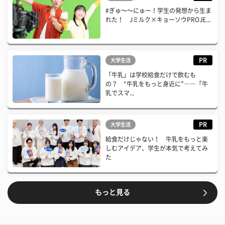
#ぎゅ〜〜にゅー！学生の発想から生ま
れた！ Jミルク×キョーソウPROJE...
PR
大学生活
「牛乳」は学校給食だけで飲むも
の？ “牛乳をもっと身近に”――「牛
乳でスマ...
PR
大学生活
給食だけじゃない！ 牛乳をもっと楽
しむアイデア、学生が本気で考えてみ
た
もっと見る