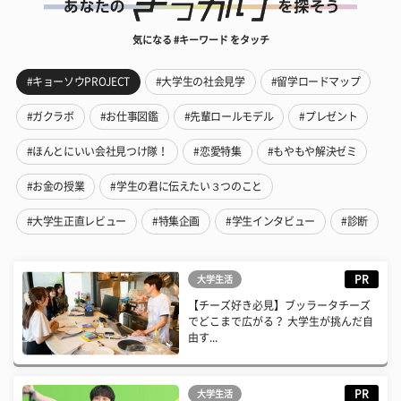
気になる #キーワード をタッチ
#キョーソウPROJECT
#大学生の社会見学
#留学ロードマップ
#ガクラボ
#お仕事図鑑
#先輩ロールモデル
#プレゼント
#ほんとにいい会社見つけ隊！
#恋愛特集
#もやもや解決ゼミ
#お金の授業
#学生の君に伝えたい３つのこと
#大学生正直レビュー
#特集企画
#学生インタビュー
#診断
PR
大学生活
【チーズ好き必見】ブッラータチーズ
でどこまで広がる？ 大学生が挑んだ自
由す...
PR
大学生活