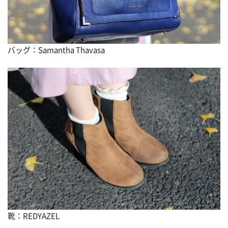
バッグ：Samantha Thavasa
靴：REDYAZEL