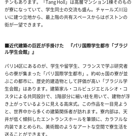
チンもあります。「Tang Holl」は高層マンション1棟そのもの
が寮になっていて、学生同士の交流も盛ん。チャールズ川沿
いに建つ立地から、最上階の共有スペースからはボストンの
街が一望できます。
■近代建築の巨匠が手掛けた 『パリ国際学生都市「ブラジ
ル学生会館」』
パリ14区にあるのが、学生や留学生、フランスで学ぶ研究者
らの寮が集まった「パリ国際学生都市」。約40ヵ国の寮が並
ぶこの都市に、歴史的建造物として評価が高い「ブラジル学
生会館」はあります。建築家ル・コルビュジエとルシオ・コ
スタによる共同設計で、1階部分に細い柱を用いて、建物が浮
き上がっているように見える高床式。この作品を一目見よう
と、世界中から多くの建築関係者が訪れます。寮内部は、天
井が低く傾斜したエントランスホールを筆頭に、カラフルな
内装でまとめられ、美術館のようなアートな空間で寮生活を
送ることができます。