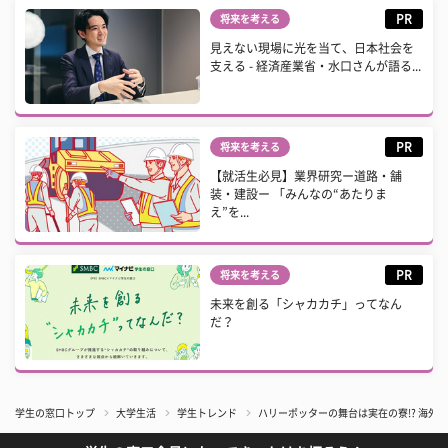
PR
将来を考える
見えない現場に光を当て、日本社会を
支える - 経済産業省・水口さんが語る...
PR
将来を考える
【就活生必見】業界研究ー道路・舗
装・建設ー 「みんなの“あたりま
え”を...
PR
将来を考える
未来を創る「シャカカチ」ってなん
だ？
学生の窓口トップ
大学生活
学生トレンド
ハリーポッターの舞台は実在の寮!? 海外