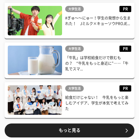
PR
大学生活
#ぎゅ〜〜にゅー！学生の発想から生ま
れた！ Jミルク×キョーソウPROJE...
PR
大学生活
「牛乳」は学校給食だけで飲むも
の？ “牛乳をもっと身近に”――「牛
乳でスマ...
PR
大学生活
給食だけじゃない！ 牛乳をもっと楽
しむアイデア、学生が本気で考えてみ
た
もっと見る