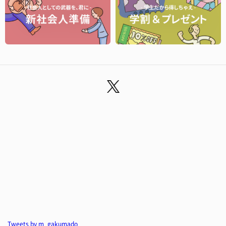
Tweets by m_gakumado