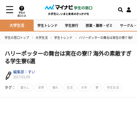
学生の
窓口とは
大学生活
学生トレンド
学生旅行
授業・履修・ゼミ
サークル・
学生の窓口トップ
大学生活
学生トレンド
ハリーポッターの舞台は実在の寮!? 海外
ハリーポッターの舞台は実在の寮!? 海外の素敵すぎ
る学生寮6選
編集部：すい
2017/01/05
タグ：
暮らし
世界
憧れ
生活
大学
寮
学生生活