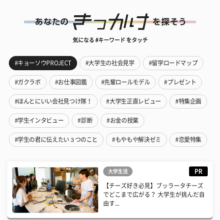
気になる #キーワード をタッチ
#キョーソウPROJECT
#大学生の社会見学
#留学ロードマップ
#ガクラボ
#お仕事図鑑
#先輩ロールモデル
#プレゼント
#ほんとにいい会社見つけ隊！
#大学生正直レビュー
#特集企画
#学生インタビュー
#診断
#お金の授業
#学生の君に伝えたい３つのこと
#もやもや解決ゼミ
#恋愛特集
PR
大学生活
【チーズ好き必見】ブッラータチーズ
でどこまで広がる？ 大学生が挑んだ自
由す...