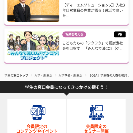
【ディーエムソリューションズ】入社3
年目営業職の先輩が語る！就活で磨い
た...
PR
将来を考える
こどもたちの「ワクワク」で脱炭素社
会を目指す – 「みんなで減CO2（ゲ...
学生の窓口トップ
入学・新生活
入学準備・新生活
【Q&A】学生寮の入寮を検討し
学生の窓口会員になってきっかけを探そう！
会員限定の
会員限定の
コンテンツやイベント
セミナー開催