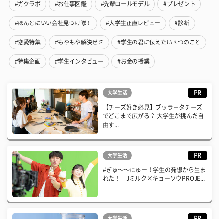
#ガクラボ
#お仕事図鑑
#先輩ロールモデル
#プレゼント
#ほんとにいい会社見つけ隊！
#大学生正直レビュー
#診断
#恋愛特集
#もやもや解決ゼミ
#学生の君に伝えたい３つのこと
#特集企画
#学生インタビュー
#お金の授業
PR
大学生活
【チーズ好き必見】ブッラータチーズ
でどこまで広がる？ 大学生が挑んだ自
由す...
PR
大学生活
#ぎゅ〜〜にゅー！学生の発想から生ま
れた！ Jミルク×キョーソウPROJE...
PR
大学生活