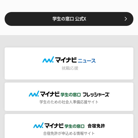
学生の窓口 公式X
学生のための社会人準備応援サイト
合宿免許が申込める情報サイト