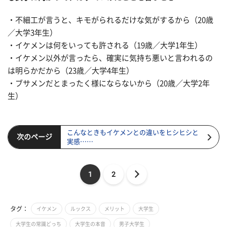
・不細工が言うと、キモがられるだけな気がするから（20歳
／大学3年生）
・イケメンは何をいっても許される（19歳／大学1年生）
・イケメン以外が言ったら、確実に気持ち悪いと言われるの
は明らかだから（23歳／大学4年生）
・ブサメンだとまったく様にならないから（20歳／大学2年
生）
こんなときもイケメンとの違いをヒシヒシと
次のページ
実感……
1
2
タグ：
イケメン
ルックス
メリット
大学生
大学生の常識どっち
大学生の本音
男子大学生