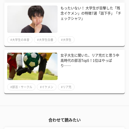
もったいない！ 大学生が目撃した「残
念イケメン」の特徴7選「話下手」「チ
ェックシャツ」
#大学生の本音
#大学生白書
#大学生
女子大生に聞いた、リア充だと思う中
高時代の部活Top5！1位はやっぱ
り……
#部活・サークル
#イケメン
#リア充
合わせて読みたい