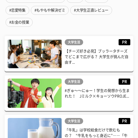
#恋愛特集
#もやもや解決ゼミ
#大学生正直レビュー
#お金の授業
PR
大学生活
【チーズ好き必見】ブッラータチーズ
でどこまで広がる？ 大学生が挑んだ自
由す...
PR
大学生活
#ぎゅ〜〜にゅー！学生の発想から生ま
れた！ Jミルク×キョーソウPROJE...
PR
大学生活
「牛乳」は学校給食だけで飲むも
の？ “牛乳をもっと身近に”――「牛