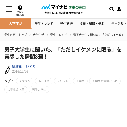
学生の
窓口とは
大学生活
学生トレンド
学生旅行
授業・履修・ゼミ
サークル・
学生の窓口トップ
大学生活
学生トレンド
男子大学生に聞いた、「ただしイケメンに
男子大学生に聞いた、「ただしイケメンに限る」を
実感した瞬間8選！
編集部：いとり
2016/12/26
タグ：
イケメン
ルックス
メリット
大学生
大学生の常識どっち
大学生の本音
男子大学生