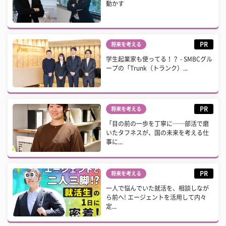
動かす
PR
将来を考える
学生起業家も使ってる！？ - SMBCグル
ープの「Trunk（トランク）...
PR
将来を考える
「目の前の一歩を丁寧に──部活で磨
いたタフネスが、国の未来を考える仕
事に...
PR
将来を考える
一人で悩んでいた就活を、相談しなが
ら前へ! エージェントを活用して内々
定...