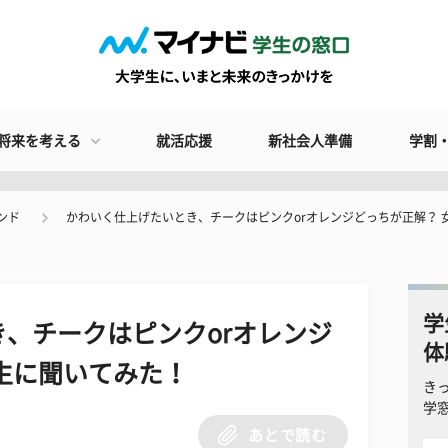
将来を考える
就活応援
新社会人準備
学割
ンド
かわいく仕上げたいとき、チークはピンクorオレンジどっちが正解？ 
学
、チークはピンクorオレンジ
体
生に聞いてみた！
き
学
あとで読む