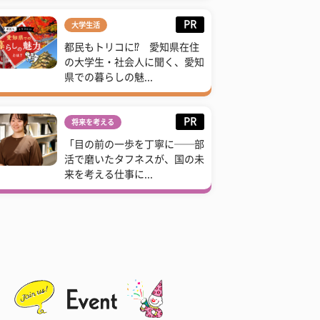
PR
大学生活
都民もトリコに⁉ 愛知県在住
の大学生・社会人に聞く、愛知
県での暮らしの魅...
PR
将来を考える
「目の前の一歩を丁寧に──部
活で磨いたタフネスが、国の未
来を考える仕事に...