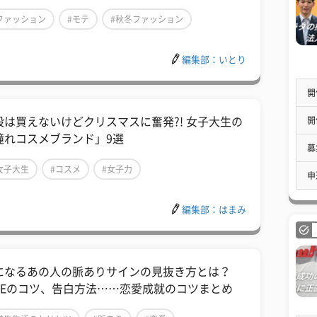
ファッション
#モテ
#秋冬ファッション
編集部：いとり
開
開
段は買えないけどクリスマスに奮発?! 女子大生の
憧れコスメブランド」9選
募
女子大生
#コスメ
#女子力
申
編集部：はまみ
になるあの人の脈ありサインの見抜き方とは？
INEのコツ、告白方法……恋愛成就のコツまとめ