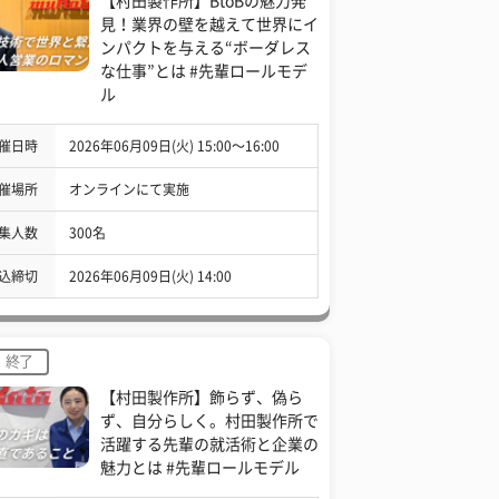
【村田製作所】BtoBの魅力発
見！業界の壁を越えて世界にイ
ンパクトを与える“ボーダレス
な仕事”とは #先輩ロールモデ
ル
催日時
2026年06月09日(火) 15:00〜16:00
催場所
オンラインにて実施
集人数
300名
込締切
2026年06月09日(火) 14:00
終了
【村田製作所】飾らず、偽ら
ず、自分らしく。村田製作所で
活躍する先輩の就活術と企業の
魅力とは #先輩ロールモデル