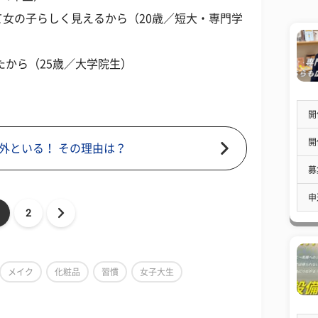
女の子らしく見えるから（20歳／短大・専門学
たから（25歳／大学院生）
開
開
外といる！ その理由は？
募
申
2
メイク
化粧品
習慣
女子大生