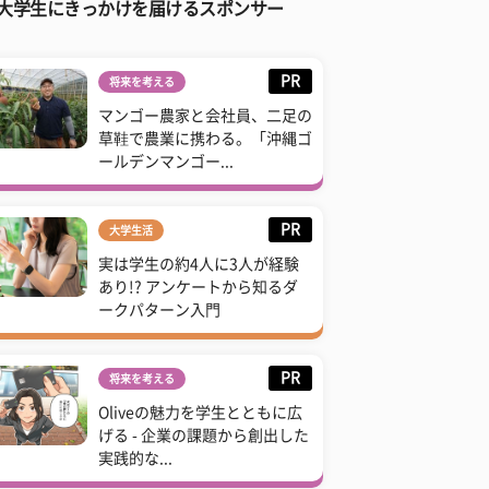
大学生にきっかけを届けるスポンサー
PR
将来を考える
マンゴー農家と会社員、二足の
草鞋で農業に携わる。「沖縄ゴ
ールデンマンゴー...
PR
大学生活
実は学生の約4人に3人が経験
あり!? アンケートから知るダ
ークパターン入門
PR
将来を考える
Oliveの魅力を学生とともに広
げる - 企業の課題から創出した
実践的な...