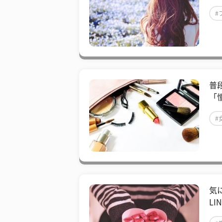
#
普
「
#
気
L