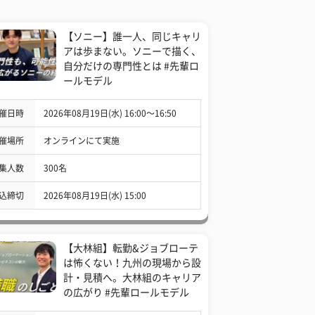
【ソニー】誰一人、同じキャリ
アは歩まない。ソニーで描く、
自分だけの専門性とは #先輩ロ
ールモデル
催日時
2026年08月19日(水) 16:00〜16:50
催場所
オンラインにて実施
集人数
300名
込締切
2026年08月19日(水) 15:00
【大林組】転勤&ジョブローテ
は怖くない！九州の現場から設
計・見積へ。大林組のキャリア
の広がり #先輩ロールモデル