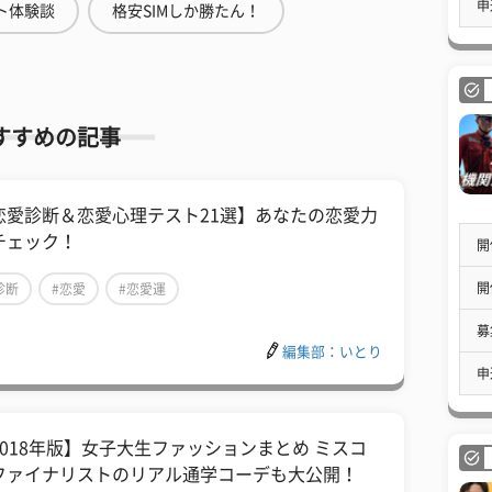
申
ト体験談
格安SIMしか勝たん！
すすめの記事
恋愛診断＆恋愛心理テスト21選】あなたの恋愛力
チェック！
開
開
診断
#恋愛
#恋愛運
募
編集部：いとり
申
2018年版】女子大生ファッションまとめ ミスコ
ファイナリストのリアル通学コーデも大公開！