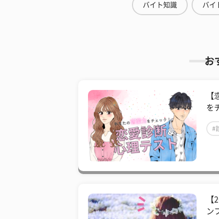
バイト知識
バイ
お
【
を
#
【
ン