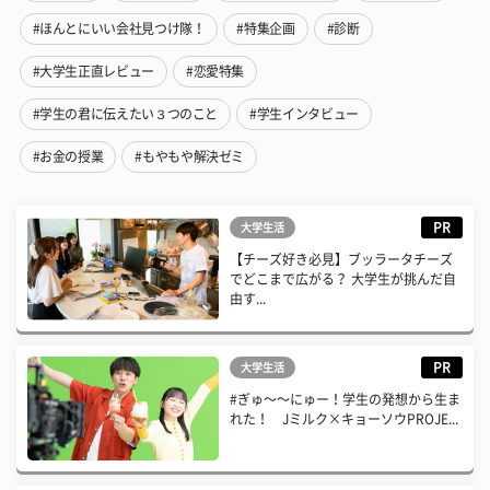
#ほんとにいい会社見つけ隊！
#特集企画
#診断
#大学生正直レビュー
#恋愛特集
#学生の君に伝えたい３つのこと
#学生インタビュー
#お金の授業
#もやもや解決ゼミ
PR
大学生活
【チーズ好き必見】ブッラータチーズ
でどこまで広がる？ 大学生が挑んだ自
由す...
PR
大学生活
#ぎゅ〜〜にゅー！学生の発想から生ま
れた！ Jミルク×キョーソウPROJE...