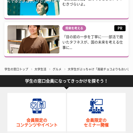
むきづらいよ。
PR
将来を考える
「目の前の一歩を丁寧に──部活で磨
いたタフネスが、国の未来を考える仕
事に...
学生の窓口トップ
大学生活
グルメ
大学生がぶっちゃけ「高級チョコよりもおいしい
学生の窓口会員になってきっかけを探そう！
会員限定の
会員限定の
コンテンツやイベント
セミナー開催