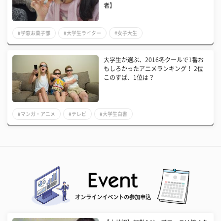
者】
#学窓お菓子部
#大学生ライター
#女子大生
大学生が選ぶ、2016冬クールで1番お
もしろかったアニメランキング！ 2位
このすば、1位は？
#マンガ・アニメ
#テレビ
#大学生白書
オンラインイベントの参加申込