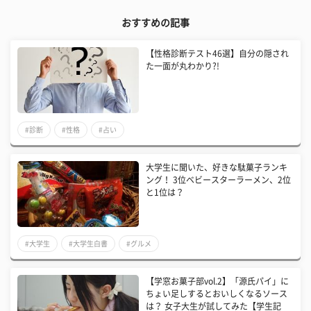
おすすめの記事
【性格診断テスト46選】自分の隠され
た一面が丸わかり?!
#診断
#性格
#占い
大学生に聞いた、好きな駄菓子ランキ
ング！ 3位ベビースターラーメン、2位
と1位は？
#大学生
#大学生白書
#グルメ
【学窓お菓子部vol.2】「源氏パイ」に
ちょい足しするとおいしくなるソース
は？ 女子大生が試してみた【学生記