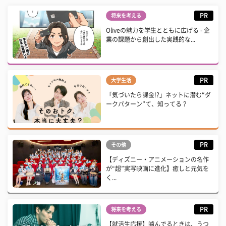
PR
将来を考える
Oliveの魅力を学生とともに広げる - 企
業の課題から創出した実践的な...
PR
大学生活
「気づいたら課金!?」ネットに潜む“ダ
ークパターン”て、知ってる？
PR
その他
【ディズニー・アニメーションの名作
が“超”実写映画に進化】癒しと元気を
く...
PR
将来を考える
【就活生応援】噛んでるときは、うつ