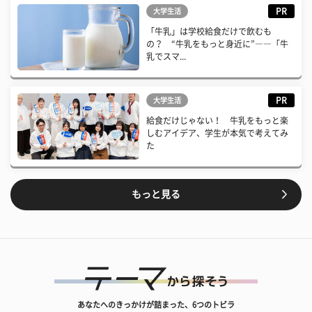
PR
大学生活
「牛乳」は学校給食だけで飲むも
の？ “牛乳をもっと身近に”――「牛
乳でスマ...
PR
大学生活
給食だけじゃない！ 牛乳をもっと楽
しむアイデア、学生が本気で考えてみ
た
もっと見る
あなたへのきっかけが詰まった、6つのトビラ