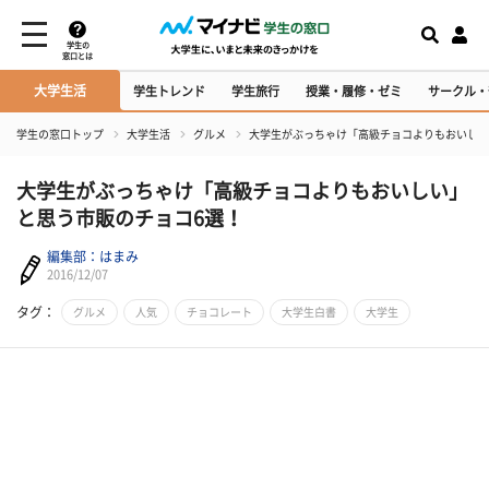
学生の
窓口とは
大学生活
学生トレンド
学生旅行
授業・履修・ゼミ
サークル・
学生の窓口トップ
大学生活
グルメ
大学生がぶっちゃけ「高級チョコよりもおいしい
大学生がぶっちゃけ「高級チョコよりもおいしい」
と思う市販のチョコ6選！
編集部：はまみ
2016/12/07
タグ：
グルメ
人気
チョコレート
大学生白書
大学生