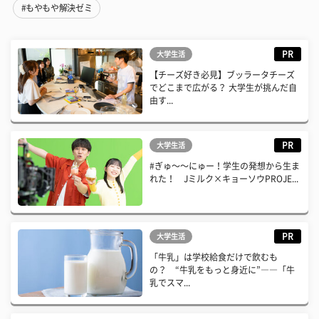
#もやもや解決ゼミ
PR
大学生活
【チーズ好き必見】ブッラータチーズ
でどこまで広がる？ 大学生が挑んだ自
由す...
PR
大学生活
#ぎゅ〜〜にゅー！学生の発想から生ま
れた！ Jミルク×キョーソウPROJE...
PR
大学生活
「牛乳」は学校給食だけで飲むも
の？ “牛乳をもっと身近に”――「牛
乳でスマ...