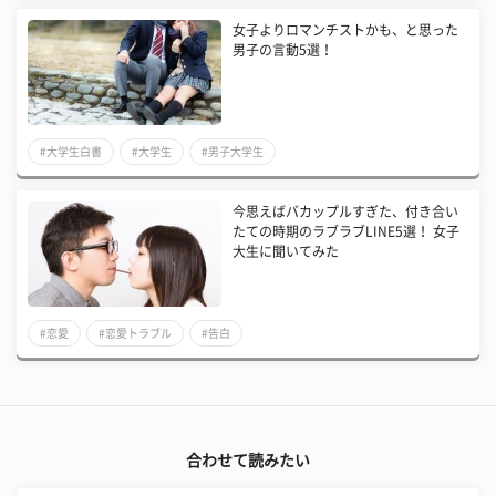
女子よりロマンチストかも、と思った
男子の言動5選！
#大学生白書
#大学生
#男子大学生
今思えばバカップルすぎた、付き合い
たての時期のラブラブLINE5選！ 女子
大生に聞いてみた
#恋愛
#恋愛トラブル
#告白
合わせて読みたい