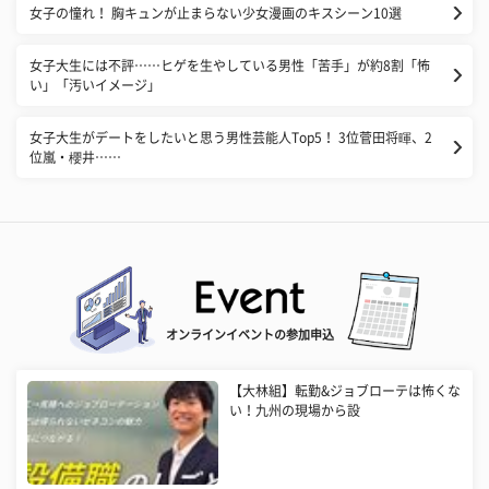
女子の憧れ！ 胸キュンが止まらない少女漫画のキスシーン10選
女子大生には不評……ヒゲを生やしている男性「苦手」が約8割「怖
い」「汚いイメージ」
女子大生がデートをしたいと思う男性芸能人Top5！ 3位菅田将暉、2
位嵐・櫻井……
オンラインイベントの参加申込
【大林組】転勤&ジョブローテは怖くな
い！九州の現場から設