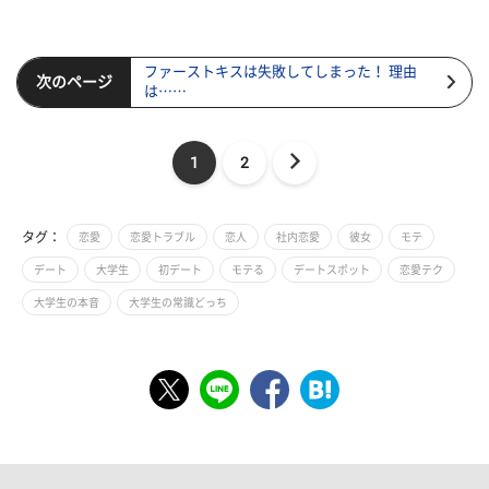
ファーストキスは失敗してしまった！ 理由
次のページ
は……
1
2
タグ：
恋愛
恋愛トラブル
恋人
社内恋愛
彼女
モテ
デート
大学生
初デート
モテる
デートスポット
恋愛テク
大学生の本音
大学生の常識どっち