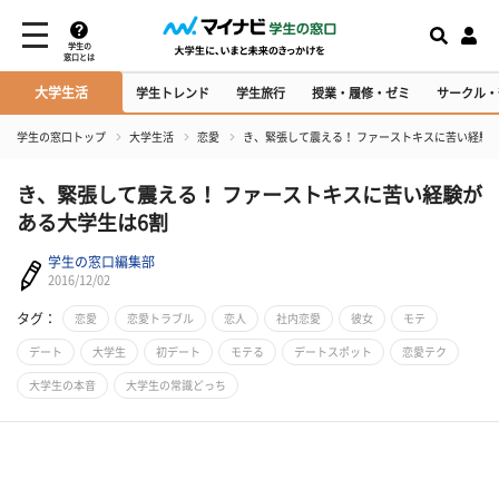
学生の
窓口とは
大学生活
学生トレンド
学生旅行
授業・履修・ゼミ
サークル・
学生の窓口トップ
大学生活
恋愛
き、緊張して震える！ ファーストキスに苦い経験
き、緊張して震える！ ファーストキスに苦い経験が
ある大学生は6割
学生の窓口編集部
2016/12/02
タグ：
恋愛
恋愛トラブル
恋人
社内恋愛
彼女
モテ
デート
大学生
初デート
モテる
デートスポット
恋愛テク
大学生の本音
大学生の常識どっち