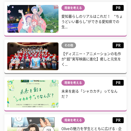
PR
将来を考える
愛知暮らしのリアルはこれだ！ “ちょ
うどいい暮らし”ができる愛知県での
生...
PR
その他
【ディズニー・アニメーションの名作
が“超”実写映画に進化】癒しと元気を
く...
PR
将来を考える
未来を創る「シャカカチ」ってなん
だ？
PR
将来を考える
Oliveの魅力を学生とともに広げる - 企