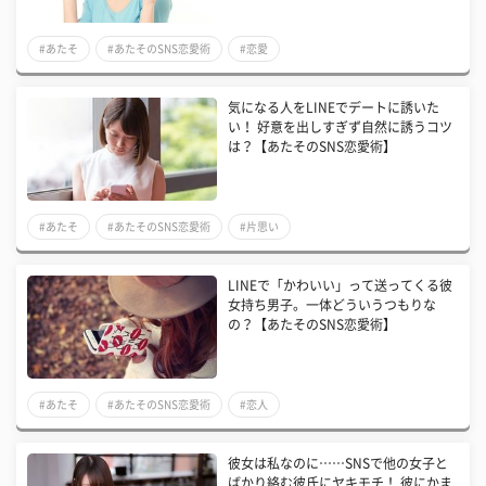
#あたそ
#あたそのSNS恋愛術
#恋愛
気になる人をLINEでデートに誘いた
い！ 好意を出しすぎず自然に誘うコツ
は？【あたそのSNS恋愛術】
#あたそ
#あたそのSNS恋愛術
#片思い
LINEで「かわいい」って送ってくる彼
女持ち男子。一体どういうつもりな
の？【あたそのSNS恋愛術】
#あたそ
#あたそのSNS恋愛術
#恋人
彼女は私なのに……SNSで他の女子と
ばかり絡む彼氏にヤキモチ！ 彼にかま