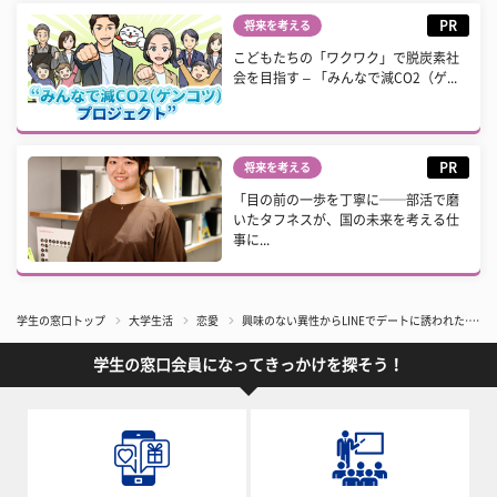
PR
将来を考える
こどもたちの「ワクワク」で脱炭素社
会を目指す – 「みんなで減CO2（ゲ...
PR
将来を考える
「目の前の一歩を丁寧に──部活で磨
いたタフネスが、国の未来を考える仕
事に...
学生の窓口トップ
大学生活
恋愛
興味のない異性からLINEでデートに誘われた……
学生の窓口会員になってきっかけを探そう！