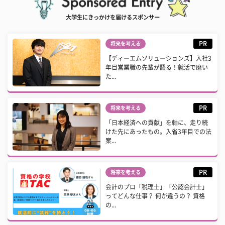
大学生にきっかけを届けるスポンサー
PR
将来を考える
【ディーエムソリューションズ】入社3
年目営業職の先輩が語る！就活で磨い
た...
PR
将来を考える
「日本経済への貢献」を軸に、走り続
けた先にあったもの。入省3年目での法
案...
PR
将来を考える
会計のプロ「税理士」「公認会計士」
ってどんな仕事？ 何が違うの？ 資格
の...