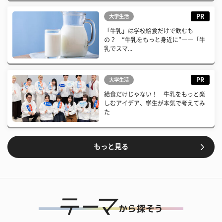
PR
大学生活
「牛乳」は学校給食だけで飲むも
の？ “牛乳をもっと身近に”――「牛
乳でスマ...
PR
大学生活
給食だけじゃない！ 牛乳をもっと楽
しむアイデア、学生が本気で考えてみ
た
もっと見る