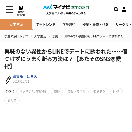
学生の
窓口とは
大学生活
学生トレンド
学生旅行
授業・履修・ゼミ
サークル・
学生の窓口トップ
大学生活
恋愛
興味のない異性からLINEでデートに誘われた……
興味のない異性からLINEでデートに誘われた……傷
つけずにうまく断る方法は？【あたそのSNS恋愛
術】
編集部：はまみ
2016/12/01
タグ：
あたそのSNS恋愛術
恋愛
恋愛トラブル
恋愛テク
LINE
あたそ