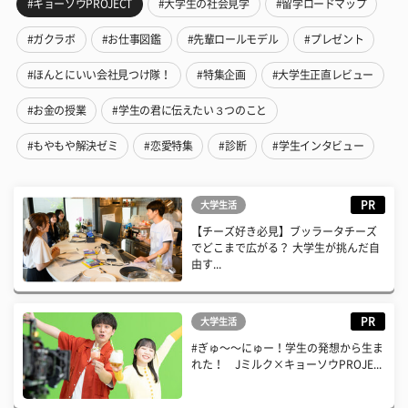
#キョーソウPROJECT
#大学生の社会見学
#留学ロードマップ
#ガクラボ
#お仕事図鑑
#先輩ロールモデル
#プレゼント
#ほんとにいい会社見つけ隊！
#特集企画
#大学生正直レビュー
#お金の授業
#学生の君に伝えたい３つのこと
#もやもや解決ゼミ
#恋愛特集
#診断
#学生インタビュー
PR
大学生活
【チーズ好き必見】ブッラータチーズ
でどこまで広がる？ 大学生が挑んだ自
由す...
PR
大学生活
#ぎゅ〜〜にゅー！学生の発想から生ま
れた！ Jミルク×キョーソウPROJE...