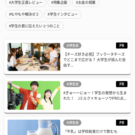
#大学生正直レビュー
#特集企画
#お金の授業
#もやもや解決ゼミ
#学生インタビュー
#学生の君に伝えたい３つのこと
PR
大学生活
【チーズ好き必見】ブッラータチーズ
でどこまで広がる？ 大学生が挑んだ自
由す...
PR
大学生活
#ぎゅ〜〜にゅー！学生の発想から生ま
れた！ Jミルク×キョーソウPROJE...
PR
大学生活
「牛乳」は学校給食だけで飲むも