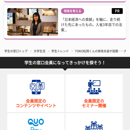
PR
将来を考える
「日本経済への貢献」を軸に、走り続
けた先にあったもの。入省3年目での法
案...
学生の窓口トップ
大学生活
学生トレンド
TOKIO松岡くんの家政夫姿が話題……
学生の窓口会員になってきっかけを探そう！
会員限定の
会員限定の
コンテンツやイベント
セミナー開催