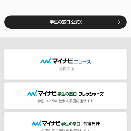
学生の窓口 公式X
学生のための社会人準備応援サイト
合宿免許が申込める情報サイト