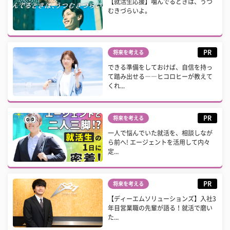
【就活生応援】噛んでるときは、うつ
むきづらいよ。
PR
将来を考える
できる準備をしておけば、自信を持っ
て踏み出せる――ヒコロヒーが教えて
くれ...
PR
将来を考える
一人で悩んでいた就活を、相談しなが
ら前へ! エージェントを活用して内々
定...
PR
将来を考える
【ディーエムソリューションズ】入社3
年目営業職の先輩が語る！就活で磨い
た...