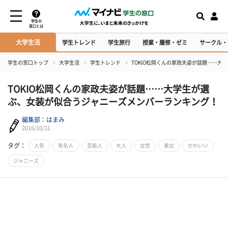
学生の
窓口とは
大学生活
学生トレンド
学生旅行
授業・履修・ゼミ
サークル・
学生の窓口トップ
大学生活
学生トレンド
TOKIO松岡くんの家政夫姿が話題……
TOKIO松岡くんの家政夫姿が話題……大学生が選
ぶ、女装が似合うジャニーズメンバーランキング！
編集部：はまみ
2016/10/31
タグ：
人気
有名人
芸能人
大人
女性
美女
かわいい
ジャニーズ