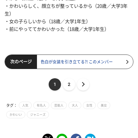
・かわいらしく、顔立ちが整っているから（20歳／大学3年
生）
・女の子らしいから（18歳／大学1年生）
・前にやっててかわいかった（18歳／大学1年生）
次のページ
色白が女装を引き立てる?! このメンバー
1
2
タグ：
人気
有名人
芸能人
大人
女性
美女
かわいい
ジャニーズ