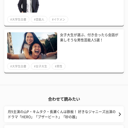
#大学生白書
#芸能人
#イケメン
女子大生が選ぶ、付き合ったら会話が
楽しそうな男性芸能人5選！
#大学生白書
#女子大生
#男性
合わせて読みたい
月9主演の山P・キムタク・長瀬くんは鉄板！ 好きなジャニーズ出演の
ドラマ「HERO」「ブザービート」「砂の器」