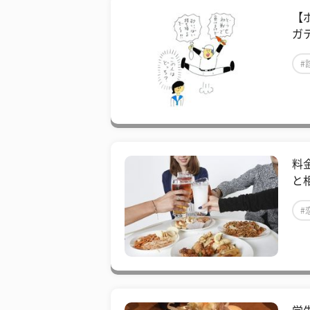
【
ガ
#
料
と
#