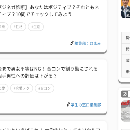
ポジネガ診断】あなたはポジティブ？それともネ
ティブ？10問でチェックしてみよう
診断
#性格
#生活
開
編集部：はまみ
開
募
金まで男女平等はNG！ 合コンで割り勘にされる
申
相手男性への評価は下がる？
恋愛
#恋愛テク
#合コン
学生の窓口編集部