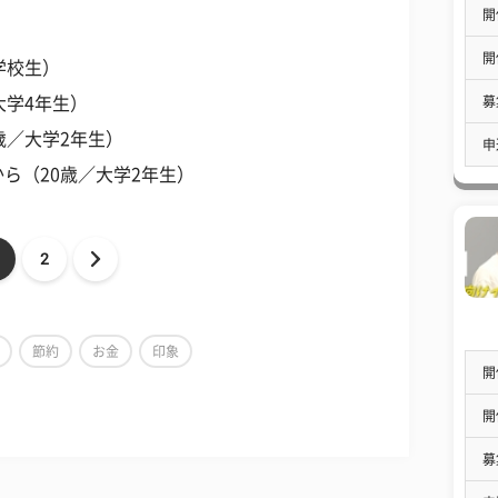
開
開
学校生）
募
大学4年生）
歳／大学2年生）
申
ら（20歳／大学2年生）
2
節約
お金
印象
開
開
募