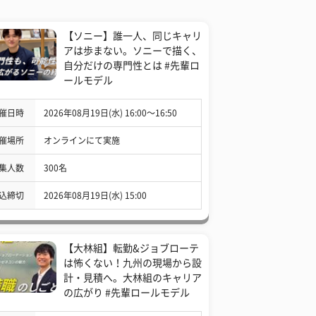
【ソニー】誰一人、同じキャリ
アは歩まない。ソニーで描く、
自分だけの専門性とは #先輩ロ
ールモデル
催日時
2026年08月19日(水) 16:00〜16:50
催場所
オンラインにて実施
集人数
300名
込締切
2026年08月19日(水) 15:00
【大林組】転勤&ジョブローテ
は怖くない！九州の現場から設
計・見積へ。大林組のキャリア
の広がり #先輩ロールモデル