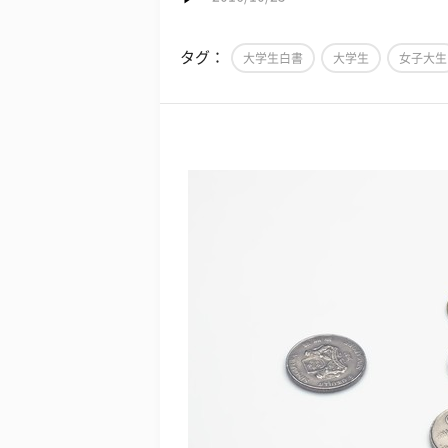
タグ：
大学生白書
大学生
女子大生