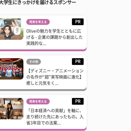
大学生にきっかけを届けるスポンサー
PR
将来を考える
Oliveの魅力を学生とともに広
げる - 企業の課題から創出した
実践的な...
PR
その他
【ディズニー・アニメーション
の名作が“超”実写映画に進化】
癒しと元気をく...
PR
将来を考える
「日本経済への貢献」を軸に、
走り続けた先にあったもの。入
省3年目での法案...