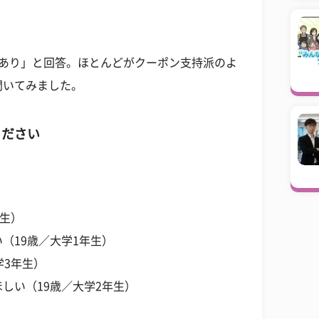
はあり」と回答。ほとんどがクーポン支持派のよ
聞いてみました。
ください
年生）
（19歳／大学1年生）
学3年生）
しい（19歳／大学2年生）