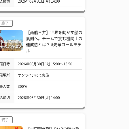
込締切
2026年08月31日(月) 14:00
終了
【商船三井】世界を動かす船の
裏側へ。チームで挑む機関士の
達成感とは？ #先輩ロールモデ
ル
催日時
2026年06月30日(火) 15:00〜15:50
催場所
オンラインにて実施
集人数
300名
込締切
2026年06月30日(火) 14:00
終了
【村田製作所】BtoBの魅力発