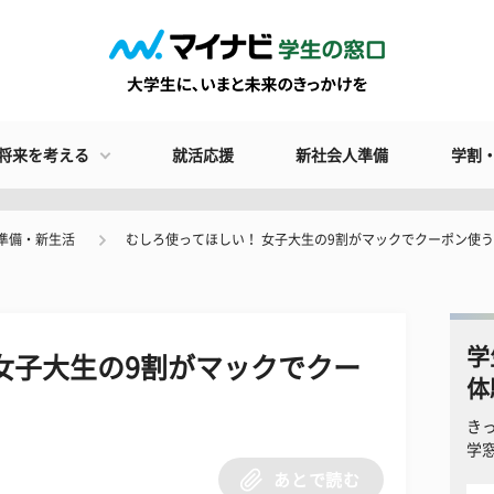
将来を考える
就活応援
新社会人準備
学割
準備・新生活
むしろ使ってほしい！ 女子大生の9割がマックでクーポン使
学
女子大生の9割がマックでクー
体
き
学
あとで読む