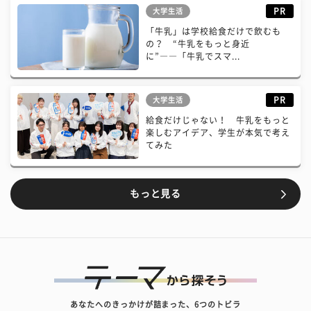
PR
大学生活
「牛乳」は学校給食だけで飲むも
の？ “牛乳をもっと身近
に”――「牛乳でスマ...
PR
大学生活
給食だけじゃない！ 牛乳をもっと
楽しむアイデア、学生が本気で考え
てみた
もっと見る
あなたへのきっかけが詰まった、6つのトビラ