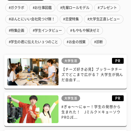
#ガクラボ
#お仕事図鑑
#先輩ロールモデル
#プレゼント
#ほんとにいい会社見つけ隊！
#恋愛特集
#大学生正直レビュー
#特集企画
#学生インタビュー
#もやもや解決ゼミ
#学生の君に伝えたい３つのこと
#お金の授業
#診断
PR
大学生活
【チーズ好き必見】ブッラータチー
ズでどこまで広がる？ 大学生が挑ん
だ自由す...
PR
大学生活
#ぎゅ〜〜にゅー！学生の発想から
生まれた！ Jミルク×キョーソウ
PROJE...