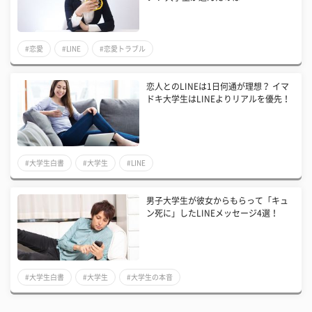
#恋愛
#LINE
#恋愛トラブル
恋人とのLINEは1日何通が理想？ イマ
ドキ大学生はLINEよりリアルを優先！
#大学生白書
#大学生
#LINE
男子大学生が彼女からもらって「キュ
ン死に」したLINEメッセージ4選！
#大学生白書
#大学生
#大学生の本音