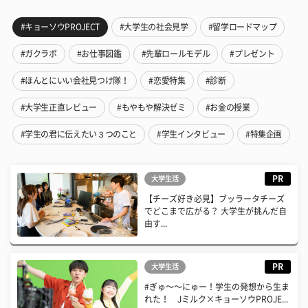
#キョーソウPROJECT
#大学生の社会見学
#留学ロードマップ
#ガクラボ
#お仕事図鑑
#先輩ロールモデル
#プレゼント
#ほんとにいい会社見つけ隊！
#恋愛特集
#診断
#大学生正直レビュー
#もやもや解決ゼミ
#お金の授業
#学生の君に伝えたい３つのこと
#学生インタビュー
#特集企画
PR
大学生活
【チーズ好き必見】ブッラータチーズ
でどこまで広がる？ 大学生が挑んだ自
由す...
PR
大学生活
#ぎゅ〜〜にゅー！学生の発想から生ま
れた！ Jミルク×キョーソウPROJE...