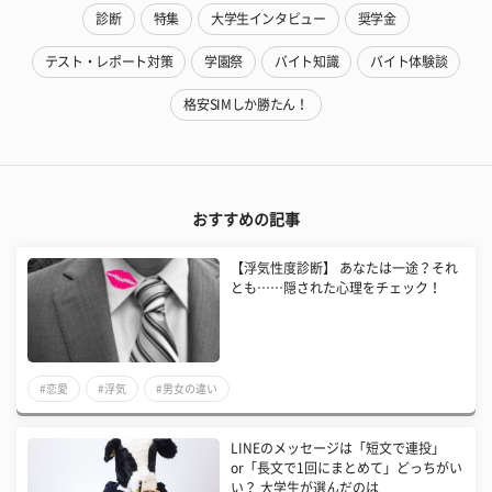
診断
特集
大学生インタビュー
奨学金
テスト・レポート対策
学園祭
バイト知識
バイト体験談
格安SIMしか勝たん！
おすすめの記事
【浮気性度診断】 あなたは一途？それ
とも……隠された心理をチェック！
#恋愛
#浮気
#男女の違い
LINEのメッセージは「短文で連投」
or「長文で1回にまとめて」どっちがい
い？ 大学生が選んだのは