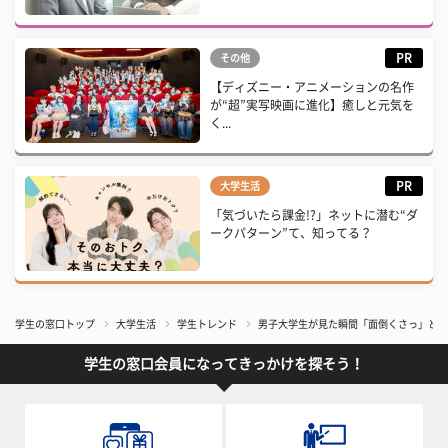
PR
その他
【ディズニー・アニメーションの名作
が“超”実写映画に進化】癒しと元気を
く...
PR
大学生活
「気づいたら課金!?」ネットに潜む“ダ
ークパターン”て、知ってる？
学生の窓口トップ
大学生活
学生トレンド
男子大学生が見た瞬間「面倒くさっ」と思っ
学生の窓口会員になってきっかけを探そう！