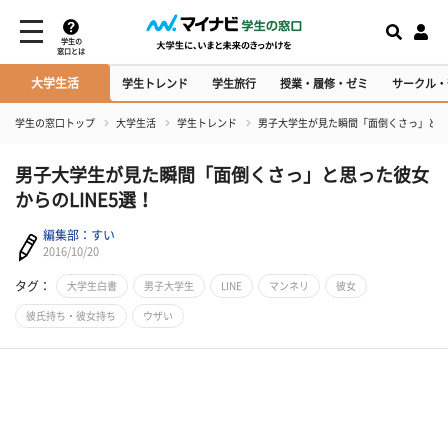
学生の
窓口とは
大学生活
学生トレンド
学生旅行
授業・履修・ゼミ
サークル・
学生の窓口トップ
大学生活
学生トレンド
男子大学生が見た瞬間「面倒くさっ」と思っ
男子大学生が見た瞬間「面倒くさっ」と思った彼女
からのLINE5選！
編集部：すい
2016/10/20
タグ：
大学生白書
男子大学生
LINE
マンネリ
彼女
彼氏持ち・彼女持ち
ウザい