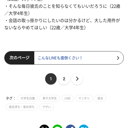
・そんな毎日彼氏のことを知らなくてもいいだろうに（22歳
／大学4年生）
・会話の取っ掛かりにしたいのは分かるけど、大した用件が
ないならやめてほしい（22歳／大学4年生）
次のページ
こんなLINEも面倒くさい！
1
2
タグ：
大学生白書
男子大学生
LINE
マンネリ
彼女
彼氏持ち・彼女持ち
ウザい