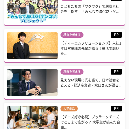
こどもたちの「ワクワク」で脱炭素社
会を目指す – 「みんなで減CO2（ゲ...
PR
将来を考える
【ディーエムソリューションズ】入社3
年目営業職の先輩が語る！就活で磨い
た...
PR
将来を考える
見えない現場に光を当て、日本社会を
支える - 経済産業省・水口さんが語る...
PR
大学生活
【チーズ好き必見】ブッラータチーズ
でどこまで広がる？ 大学生が挑んだ自
由...