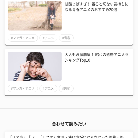
甘酸っぱすぎ！ 観ると切ない気持ちに
なる青春アニメのおすすめ20選
#マンガ・アニメ
#アニメ
#青春
大人も涙腺崩壊！ 昭和の感動アニメラ
ンキングTop10
#マンガ・アニメ
#アニメ
#感動
合わせて読みたい
「リア充」「JK」「リスケ」意味・使い方がわからなかった略称・略