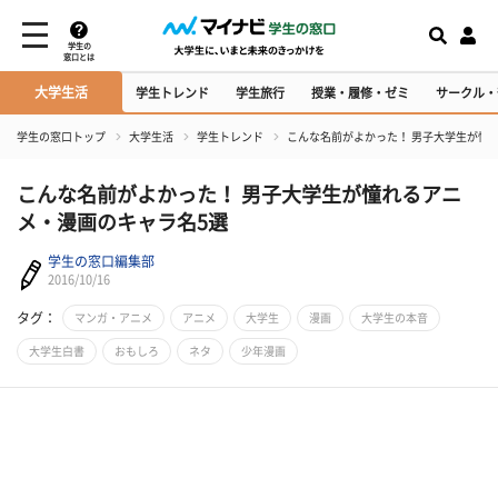
学生の
窓口とは
大学生活
学生トレンド
学生旅行
授業・履修・ゼミ
サークル・
学生の窓口トップ
大学生活
学生トレンド
こんな名前がよかった！ 男子大学生が憧
こんな名前がよかった！ 男子大学生が憧れるアニ
メ・漫画のキャラ名5選
学生の窓口編集部
2016/10/16
タグ：
マンガ・アニメ
アニメ
大学生
漫画
大学生の本音
大学生白書
おもしろ
ネタ
少年漫画