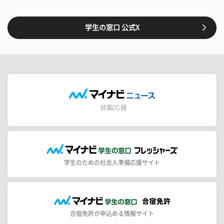
学生の窓口 公式X
学生のための社会人準備応援サイト
合宿免許が申込める情報サイト