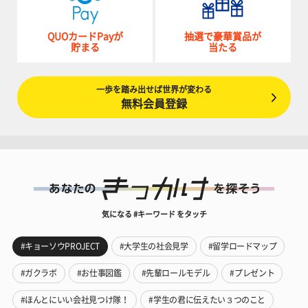
QUOカードPayが
抽選で豪華賞品が
貯まる
当たる
一歩を踏み出せば世界が変わる
無料会員登録
気になる #キーワード をタッチ
#キョーソウPROJECT
#大学生の社会見学
#留学ロードマップ
#ガクラボ
#お仕事図鑑
#先輩ロールモデル
#プレゼント
#ほんとにいい会社見つけ隊！
#学生の君に伝えたい３つのこと