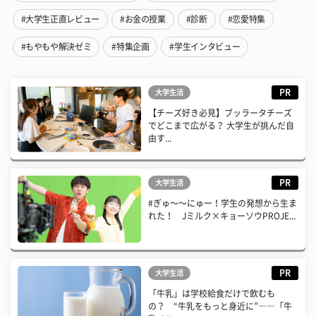
#大学生正直レビュー
#お金の授業
#診断
#恋愛特集
#もやもや解決ゼミ
#特集企画
#学生インタビュー
PR
大学生活
【チーズ好き必見】ブッラータチーズ
でどこまで広がる？ 大学生が挑んだ自
由す...
PR
大学生活
#ぎゅ〜〜にゅー！学生の発想から生ま
れた！ Jミルク×キョーソウPROJE...
PR
大学生活
「牛乳」は学校給食だけで飲むも
の？ “牛乳をもっと身近に”――「牛