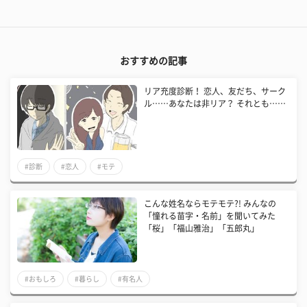
おすすめの記事
リア充度診断！ 恋人、友だち、サーク
ル……あなたは非リア？ それとも……
#診断
#恋人
#モテ
こんな姓名ならモテモテ?! みんなの
「憧れる苗字・名前」を聞いてみた
「桜」「福山雅治」「五郎丸」
#おもしろ
#暮らし
#有名人