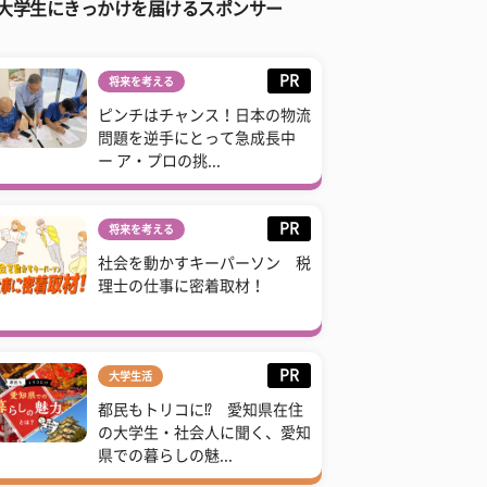
大学生にきっかけを届けるスポンサー
PR
将来を考える
ピンチはチャンス！日本の物流
問題を逆手にとって急成長中
ー ア・プロの挑...
PR
将来を考える
社会を動かすキーパーソン 税
理士の仕事に密着取材！
PR
大学生活
都民もトリコに⁉ 愛知県在住
の大学生・社会人に聞く、愛知
県での暮らしの魅...