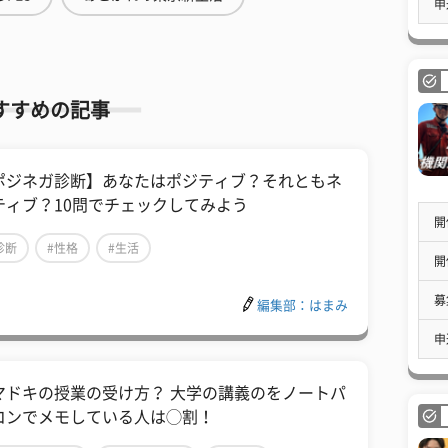
申
すすめの記事
ポジネガ診断】あなたはポジティブ？それともネ
ティブ？10問でチェックしてみよう
開
診断
#性格
#生活
開
募
編集部：はまみ
申
マドキの授業の受け方？ 大学の講義のをノートパ
コンでメモしている人は◯割！