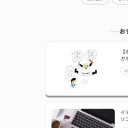
お
【
ガ
#
イ
ソ