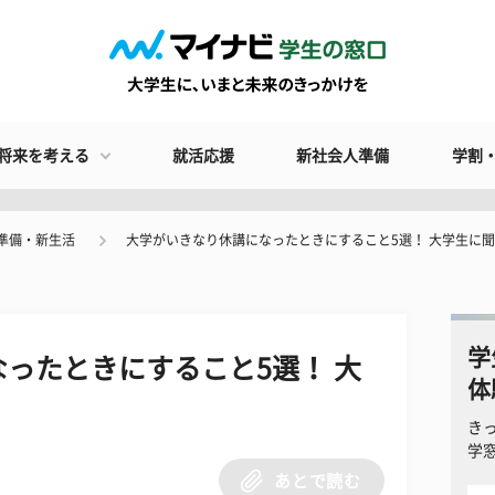
将来を考える
就活応援
新社会人準備
学割
準備・新生活
大学がいきなり休講になったときにすること5選！ 大学生に
学
ったときにすること5選！ 大
体
き
学
あとで読む