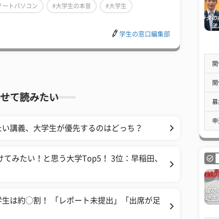
ノートパソコン
#大学生の本音
#大学生
学生の窓口編集部
開
開
せて読みたい
募
申
たい講義、大学生が優先するのはどっち？
てみたい！と思う大学Top5！ 3位：早稲田、
生は約◯割！ 「レポート未提出」「出席が足