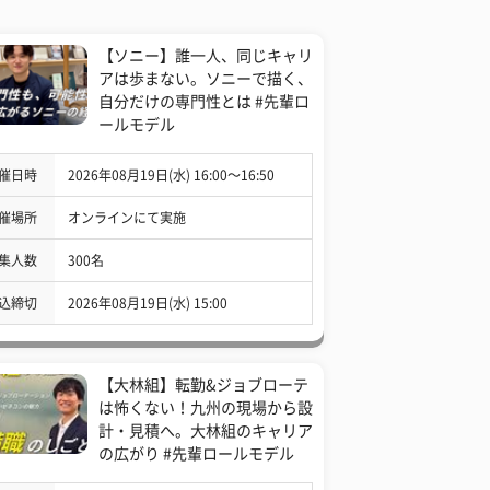
【ソニー】誰一人、同じキャリ
アは歩まない。ソニーで描く、
自分だけの専門性とは #先輩ロ
ールモデル
催日時
2026年08月19日(水) 16:00〜16:50
催場所
オンラインにて実施
集人数
300名
込締切
2026年08月19日(水) 15:00
【大林組】転勤&ジョブローテ
は怖くない！九州の現場から設
計・見積へ。大林組のキャリア
の広がり #先輩ロールモデル