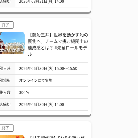
込締切
2026年08月31日(月) 14:00
終了
【商船三井】世界を動かす船の
裏側へ。チームで挑む機関士の
達成感とは？ #先輩ロールモデ
ル
催日時
2026年06月30日(火) 15:00〜15:50
催場所
オンラインにて実施
集人数
300名
込締切
2026年06月30日(火) 14:00
終了
【村田製作所】BtoBの魅力発