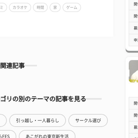
開
ミ
カラオケ
時間
家
ゲーム
開
募
申
関連記事
ゴリの別のテーマの記事を見る
開
開
引っ越し・一人暮らし
サークル選び
募
FES
あこがれの東京新生活