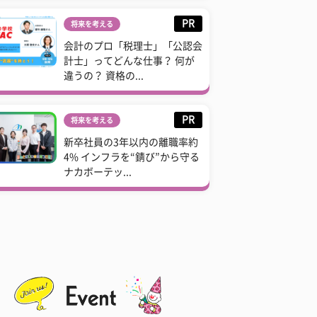
PR
将来を考える
会計のプロ「税理士」「公認会
計士」ってどんな仕事？ 何が
違うの？ 資格の...
PR
将来を考える
新卒社員の3年以内の離職率約
4% インフラを“錆び”から守る
ナカボーテッ...