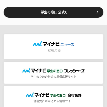
学生の窓口 公式X
学生のための社会人準備応援サイト
合宿免許が申込める情報サイト