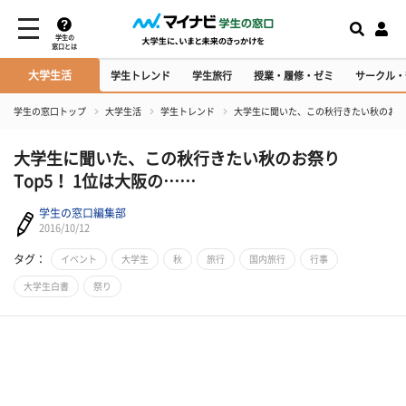
学生の
窓口とは
大学生活
学生トレンド
学生旅行
授業・履修・ゼミ
サークル・
学生の窓口トップ
大学生活
学生トレンド
大学生に聞いた、この秋行きたい秋のお祭り
大学生に聞いた、この秋行きたい秋のお祭り
Top5！ 1位は大阪の……
学生の窓口編集部
2016/10/12
タグ：
イベント
大学生
秋
旅行
国内旅行
行事
大学生白書
祭り