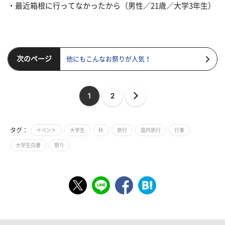
・最近箱根に行ってなかったから（男性／21歳／大学3年生）
次のページ
他にもこんなお祭りが人気！
1
2
タグ：
イベント
大学生
秋
旅行
国内旅行
行事
大学生白書
祭り