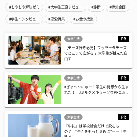
#もやもや解決ゼミ
#大学生正直レビュー
#診断
#特集企画
#学生インタビュー
#恋愛特集
#お金の授業
PR
大学生活
【チーズ好き必見】ブッラータチーズ
でどこまで広がる？ 大学生が挑んだ自
由す...
PR
大学生活
#ぎゅ〜〜にゅー！学生の発想から生ま
れた！ Jミルク×キョーソウPROJE...
PR
大学生活
「牛乳」は学校給食だけで飲むも
の？ “牛乳をもっと身近に”――「牛