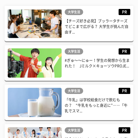
PR
大学生活
【チーズ好き必見】ブッラータチーズ
でどこまで広がる？ 大学生が挑んだ自
由す...
PR
大学生活
#ぎゅ〜〜にゅー！学生の発想から生ま
れた！ Jミルク×キョーソウPROJE...
PR
大学生活
「牛乳」は学校給食だけで飲むも
の？ “牛乳をもっと身近に”――「牛
乳でスマ...
PR
大学生活