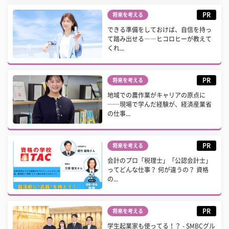
PR
将来を考える
できる準備をしておけば、自信を持っ
て踏み出せる――ヒコロヒーが教えて
くれ...
PR
将来を考える
地域での農作業がキャリアの原点に
──現場で学んだ経験が、経済産業省
の仕事...
PR
将来を考える
会計のプロ「税理士」「公認会計士」
ってどんな仕事？ 何が違うの？ 資格
の...
PR
将来を考える
学生起業家も使ってる！？ - SMBCグル