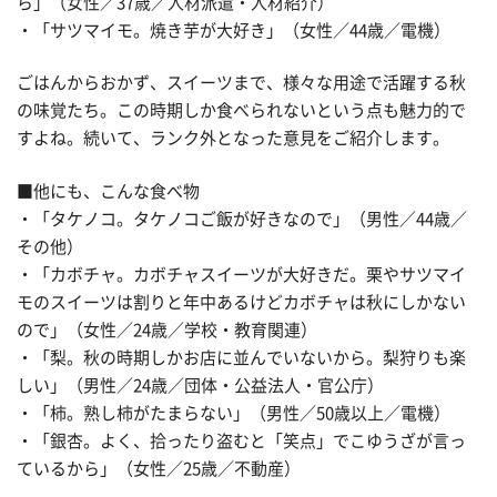
ら」（女性／37歳／人材派遣・人材紹介）
・「サツマイモ。焼き芋が大好き」（女性／44歳／電機）
ごはんからおかず、スイーツまで、様々な用途で活躍する秋
の味覚たち。この時期しか食べられないという点も魅力的で
すよね。続いて、ランク外となった意見をご紹介します。
■他にも、こんな食べ物
・「タケノコ。タケノコご飯が好きなので」（男性／44歳／
その他）
・「カボチャ。カボチャスイーツが大好きだ。栗やサツマイ
モのスイーツは割りと年中あるけどカボチャは秋にしかない
ので」（女性／24歳／学校・教育関連）
・「梨。秋の時期しかお店に並んでいないから。梨狩りも楽
しい」（男性／24歳／団体・公益法人・官公庁）
・「柿。熟し柿がたまらない」（男性／50歳以上／電機）
・「銀杏。よく、拾ったり盗むと「笑点」でこゆうざが言っ
ているから」（女性／25歳／不動産）