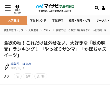
学生の
窓口とは
大学生活
学生トレンド
学生旅行
授業・履修・ゼミ
サークル・
学生の窓口トップ
大学生活
グルメ
食欲の秋！これだけは外せない、大好きな「秋の
食欲の秋！これだけは外せない、大好きな「秋の味
覚」ランキング！ 「やっぱりサンマ」「かぼちゃス
イーツ」
編集部：はまみ
2015/10/14
タグ：
秋
食事
食べ物