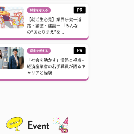
PR
将来を考える
【就活生必見】業界研究ー道
路・舗装・建設ー 「みんな
の“あたりまえ”を...
PR
将来を考える
「社会を動かす」情熱と視点 -
経済産業省の若手職員が語るキ
ャリアと経験