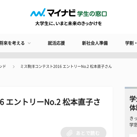
将来を考える
就活応援
新社会人準備
学割
ンド
ミス駒澤コンテスト2016 エントリーNo.2 松本直子さん
学
 エントリーNo.2 松本直子さ
体
き
学
あとで読む