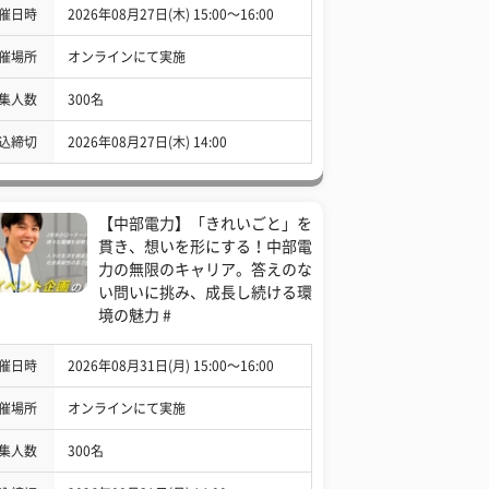
催日時
2026年08月27日(木) 15:00〜16:00
催場所
オンラインにて実施
集人数
300名
込締切
2026年08月27日(木) 14:00
【中部電力】「きれいごと」を
貫き、想いを形にする！中部電
力の無限のキャリア。答えのな
い問いに挑み、成長し続ける環
境の魅力 #
催日時
2026年08月31日(月) 15:00〜16:00
催場所
オンラインにて実施
集人数
300名