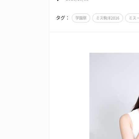
タグ：
学園祭
ミス駒澤2016
ミス・