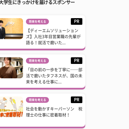
大学生にきっかけを届けるスポンサー
PR
将来を考える
【ディーエムソリューション
ズ】入社3年目営業職の先輩が
語る！就活で磨いた...
PR
将来を考える
「目の前の一歩を丁寧に──部
活で磨いたタフネスが、国の未
来を考える仕事に...
PR
将来を考える
社会を動かすキーパーソン 税
理士の仕事に密着取材！