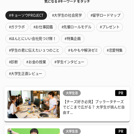
気になる #キーワード をタッチ
#キョーソウPROJECT
#大学生の社会見学
#留学ロードマップ
#ガクラボ
#お仕事図鑑
#先輩ロールモデル
#プレゼント
#ほんとにいい会社見つけ隊！
#特集企画
#学生の君に伝えたい３つのこと
#もやもや解決ゼミ
#恋愛特集
#診断
#お金の授業
#学生インタビュー
#大学生正直レビュー
PR
大学生活
【チーズ好き必見】ブッラータチーズ
でどこまで広がる？ 大学生が挑んだ自
由す...
PR
大学生活