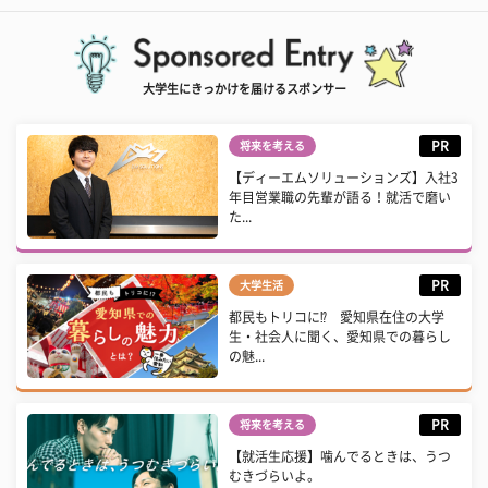
大学生にきっかけを届けるスポンサー
PR
将来を考える
【ディーエムソリューションズ】入社3
年目営業職の先輩が語る！就活で磨い
た...
PR
大学生活
都民もトリコに⁉ 愛知県在住の大学
生・社会人に聞く、愛知県での暮らし
の魅...
PR
将来を考える
【就活生応援】噛んでるときは、うつ
むきづらいよ。