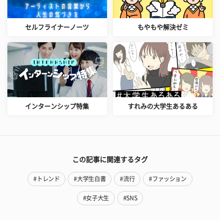
セルフライナーノーツ
もやもや解決ゼミ
インターンシップ特集
すれみの大学生あるある
この記事に関連するタグ
#トレンド
#大学生白書
#流行
#ファッション
#女子大生
#SNS