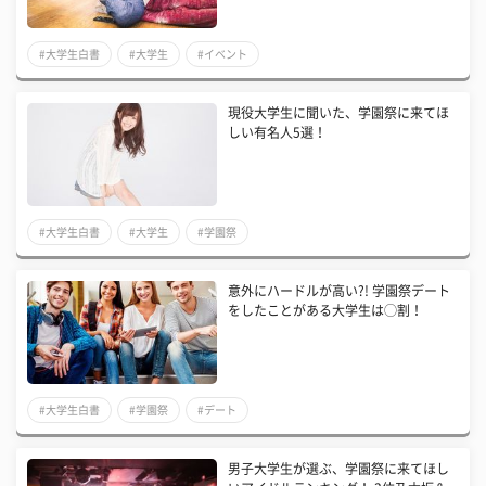
#大学生白書
#大学生
#イベント
現役大学生に聞いた、学園祭に来てほ
しい有名人5選！
#大学生白書
#大学生
#学園祭
意外にハードルが高い?! 学園祭デート
をしたことがある大学生は◯割！
#大学生白書
#学園祭
#デート
男子大学生が選ぶ、学園祭に来てほし