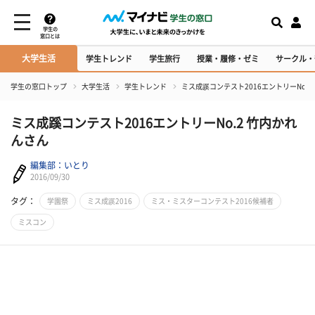
学生の
窓口とは
大学生活
学生トレンド
学生旅行
授業・履修・ゼミ
サークル・
学生の窓口トップ
大学生活
学生トレンド
ミス成蹊コンテスト2016エントリーNo.2
ミス成蹊コンテスト2016エントリーNo.2 竹内かれ
んさん
編集部：いとり
2016/09/30
タグ：
学園祭
ミス成蹊2016
ミス・ミスターコンテスト2016候補者
ミスコン