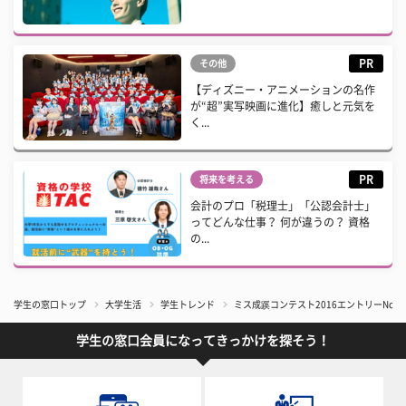
PR
その他
【ディズニー・アニメーションの名作
が“超”実写映画に進化】癒しと元気を
く...
PR
将来を考える
会計のプロ「税理士」「公認会計士」
ってどんな仕事？ 何が違うの？ 資格
の...
学生の窓口トップ
大学生活
学生トレンド
ミス成蹊コンテスト2016エントリーNo.2
学生の窓口会員になってきっかけを探そう！