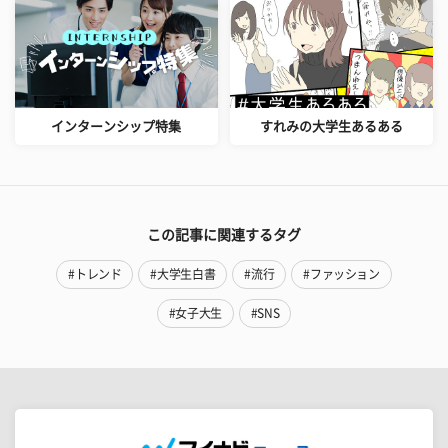
インターンシップ特集
すれみの大学生あるある
この記事に関連するタグ
#トレンド
#大学生白書
#流行
#ファッション
#女子大生
#SNS