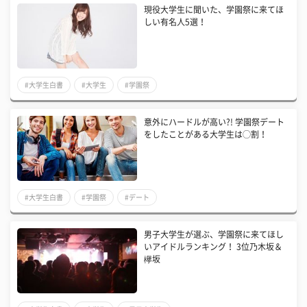
現役大学生に聞いた、学園祭に来てほ
しい有名人5選！
#大学生白書
#大学生
#学園祭
意外にハードルが高い?! 学園祭デート
をしたことがある大学生は◯割！
#大学生白書
#学園祭
#デート
男子大学生が選ぶ、学園祭に来てほし
いアイドルランキング！ 3位乃木坂＆
欅坂