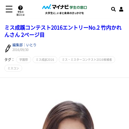
学生の
窓口とは
ミス成蹊コンテスト2016エントリーNo.2 竹内かれ
んさん 2ページ目
編集部：いとり
2016/09/30
タグ：
学園祭
ミス成蹊2016
ミス・ミスターコンテスト2016候補者
ミスコン