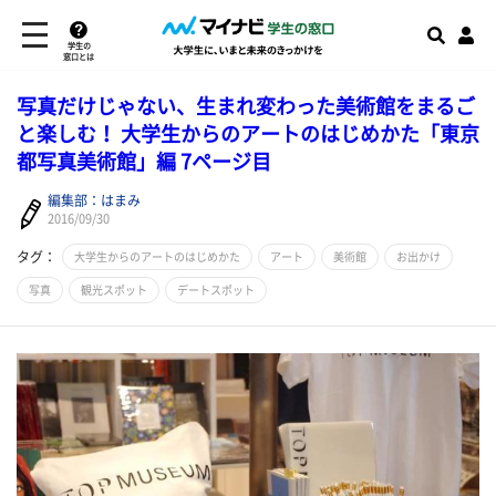
学生の
窓口とは
写真だけじゃない、生まれ変わった美術館をまるご
と楽しむ！ 大学生からのアートのはじめかた「東京
都写真美術館」編 7ページ目
編集部：はまみ
2016/09/30
タグ：
大学生からのアートのはじめかた
アート
美術館
お出かけ
写真
観光スポット
デートスポット